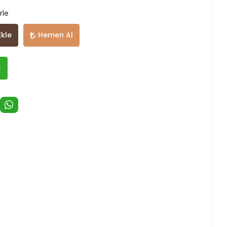
rle
Ekle
Hemen Al
R