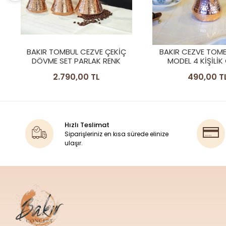
BAKIR CEZVE TOMBAK İNCE
BAKIR CEZVE TOM
MODEL 4 KİŞİLİK CEZVE
MODEL 5 KİŞİLİK
490,00 TL
590,00 T
Hızlı Teslimat
Siparişleriniz en kısa sürede elinize
ulaşır.