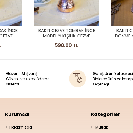
BAK İNCE
BAKIR CEZVE KLASİK ÇEKİÇ
BAKIR C
 CEZVE
DÖVME MODEL BAKIR RENK 1
DÖVME M
KİŞİLİK
L
390,00 TL
Güvenli Alışveriş
Geniş Ürün Yelpazesi
Güvenli ve kolay ödeme
Binlerce ürün ve kam
sistemi
seçeneği
Kurumsal
Kategoriler
Hakkımızda
Mutfak