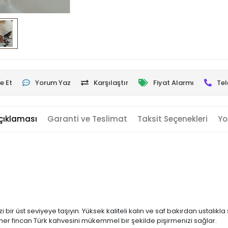
e Et
Yorum Yaz
Karşılaştır
Fiyat Alarmı
Tel
çıklaması
Garanti ve Teslimat
Taksit Seçenekleri
Yo
zi bir üst seviyeye taşıyın. Yüksek kaliteli kalın ve saf bakırdan ustalık
her fincan Türk kahvesini mükemmel bir şekilde pişirmenizi sağlar.