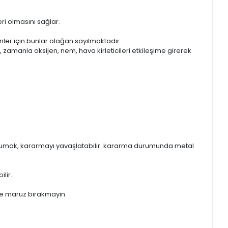
eri olmasını sağlar.
rünler için bunlar olağan sayılmaktadır.
, zamanla oksijen, nem, hava kirleticileri etkileşime girerek
korumak, kararmayı yavaşlatabilir. kararma durumunda metal
lir.
eşe maruz bırakmayın.