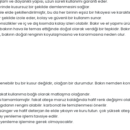
Sağlam ve dayanıklı yapısı, uzun süreli kullanımı garanti eder.
seferinde kusursuz bir şekilde demlenmesini sağlar.
elde şekillendirilmiştir, bu da her birinin eşsiz bir hikayesi ve karakt
ir şekilde izole eder, kolay ve güvenli bir kullanım sunar.
sizlikler ve iç ve dış kısımda kalay izleri olabilir. Bakır ve el yapımı ü
akırın hava ile temas ettiğinde doğal olarak verdiği bir tepkidir. Bakır
ç, bakırın doğal renginin koyulaşmasına ve kararmasına neden olur.
tlenebilir bu bir kusur değildir, olağan bir durumdur. Bakırı nemden 
kat kullanıma bağlı olarak matlaşma olağandır.
tamamlamıştır. fakat ateşe maruz kaldığında hafif renk değişimi olabi
gıdanın rengini alabilir. karbonat ile temizlenmesi önerilir.
 sünger ve hafif deterjan ile elde yıkayın ve kuru tutun. çok yüksek at
 yenileme işlemi tavsiye edilir.
 yenileme işlemine gerek olmayacaktır.