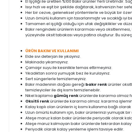
El İşçiliği ile üretilen %100 Bakır ürünler Yerli Üretimdir. 
Isıyı hızlı ve eşit bir şekilde dağıtarak, kahvenizin her 
Her bir cezve, geleneksel yöntemlerle ve büyük bir özenle 
Uzun ömürlü kullanım için tasarlanmıştır ve sıcaklığı iyi b
Tamamen el işçiliği olduğu için ufak değişiklikler ve düzen
Bakır rengindeki ürünlerin kararması veya oksitlenmesi, b
yüzeyinde oksit tabakası veya patina oluşturur. Bu süre
ÜRÜN BAKIM VE KULLANIMI
Elde sıvı deterjan ile yıkayınız.
Makinada yıkamayınız.
Çamaşır suyu ile kesinlikle temas ettirmeyiniz.
Yıkadıktan sonra yumuşak bez ile kurulayınız.
Sert süngerlerle temizlemeyiniz.
Bakır madeninin doğası gereği
bakır renk
ürünler oksi
temizleyiciler ile dış kısmı temizlenebilir.
Nikel kaplama
gümüş renk
ürünlerde kararma olmaz fa
Oksitli renk
ürünlerde kararma olmaz. kararma işlemini 
Kalay kaplı olan ürünlerin iç kısmı kullanıma bağlı olarak 
Uzun ömürlü kullanım için, bakır ürünlerinizi yumuşak bir
Ateşe maruz kalan bakır ürünlerde periyodik olarak kalay
Ateşe maruz kalmayan bakır ürünlerde tekrardan kalay
Periyodik olarak kalay yenileme işlemi tavsiye edilir.