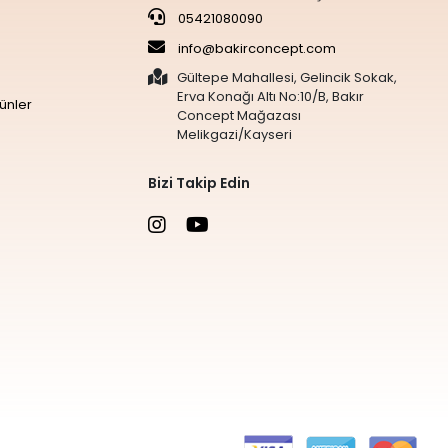
05421080090
info@bakirconcept.com
Gültepe Mahallesi, Gelincik Sokak,
Erva Konağı Altı No:10/B, Bakır
ünler
Concept Mağazası
Melikgazi/Kayseri
Bizi Takip Edin