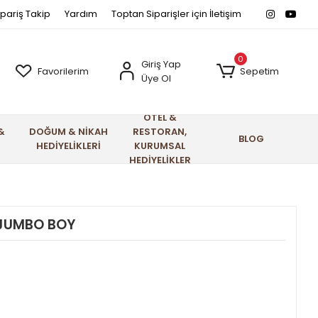
ipariş Takip
Yardım
Toptan Siparişler için İletişim
0
Giriş Yap
Favorilerim
Sepetim
Üye Ol
OTEL &
&
DOĞUM & NİKAH
RESTORAN,
BLOG
HEDİYELİKLERİ
KURUMSAL
HEDİYELİKLER
 JUMBO BOY