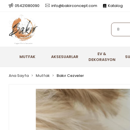
05421080090
info@bakirconcept.com
Katalog
EV &
MUTFAK
AKSESUARLAR
S
DEKORASYON
Ana Sayfa
Mutfak
Bakır Cezveler