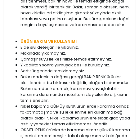
oksitlenmesi, bakırın hava ile temas ettiğinde doğal
olarak verdiği bir tepkidir. Bakır, zamanla oksijen, nem,
hava kirleticileri etkileşime girerek yüzeyinde oksit
tabakası veya patina oluşturur. Bu süreç, bakırın doğal
renginin koyulaşmasına ve kararmasına neden olur.
ÜRÜN BAKIM VE KULLANIMI
Elde sıvı deterjan ile yıkayınız.
Makinada yıkamayınız.
Çamaşır suyu ile kesinlikle temas ettirmeyiniz.
Yıkadıktan sonra yumuşak bez ile kurulayınız.
Sert süngerlerle temizlemeyiniz.
Bakır madeninin doğası gereği BAKIR RENK ürünler
oksitlenebilir bu bir kusur değildir, olağan bi durumdur.
Bakırı nemden korumak, kararmayı yavaşlatabilir.
kararma durumunda metal temizleyiciler ile dış kısmı
temizlenebilir.
Nikel kaplama GÜMÜŞ RENK ürünlerde kararma olmaz
fakat matlaşma ve su lekelenmeleri kullanıma bağlı
olarak olabilir. Nikel kaplama ürünlere sıcak gıda yada
asitli yiyecekler temas ettirilmemesi önerilir.
OKSİTLİ RENK ürünlerde kararma olmaz çünkü kararma
işlemini tamamlamıştır. fakat ateşe maruz kaldığında