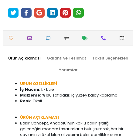
Ürün Açıklaması
Garanti ve Teslimat
Taksit Seçenekleri
Yorumlar
ÜRÜN ÖZELLİKLERİ
İç Hacmi
: 1.7 Litre
Malzeme:
%100 saf bakır, iç yüzey kalay kaplama
Renk
: Oksit
ÜRÜN AÇIKLAMASI
Bakır Concept, Anadolu'nun köklü bakır işçiliği
geleneğini modern tasarımlarla buluşturarak, her bir
çay anınızı özel kılan el yapımı bakır demlikler sunar.