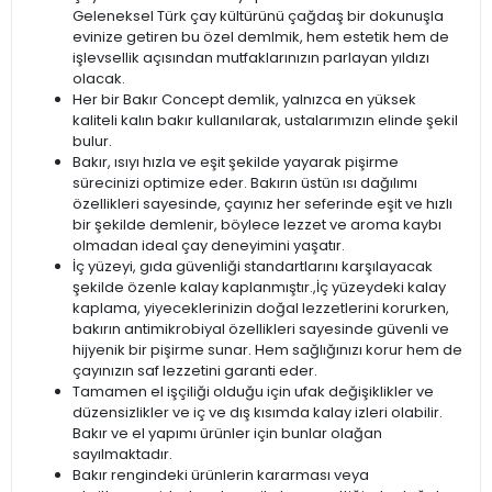
Geleneksel Türk çay kültürünü çağdaş bir dokunuşla
evinize getiren bu özel demlmik, hem estetik hem de
işlevsellik açısından mutfaklarınızın parlayan yıldızı
olacak.
Her bir Bakır Concept demlik, yalnızca en yüksek
kaliteli kalın bakır kullanılarak, ustalarımızın elinde şekil
bulur.
Bakır, ısıyı hızla ve eşit şekilde yayarak pişirme
sürecinizi optimize eder. Bakırın üstün ısı dağılımı
özellikleri sayesinde, çayınız her seferinde eşit ve hızlı
bir şekilde demlenir, böylece lezzet ve aroma kaybı
olmadan ideal çay deneyimini yaşatır.
İç yüzeyi, gıda güvenliği standartlarını karşılayacak
şekilde özenle kalay kaplanmıştır.,İç yüzeydeki kalay
kaplama, yiyeceklerinizin doğal lezzetlerini korurken,
bakırın antimikrobiyal özellikleri sayesinde güvenli ve
hijyenik bir pişirme sunar. Hem sağlığınızı korur hem de
çayınızın saf lezzetini garanti eder.
Tamamen el işçiliği olduğu için ufak değişiklikler ve
düzensizlikler ve iç ve dış kısımda kalay izleri olabilir.
Bakır ve el yapımı ürünler için bunlar olağan
sayılmaktadır.
Bakır rengindeki ürünlerin kararması veya