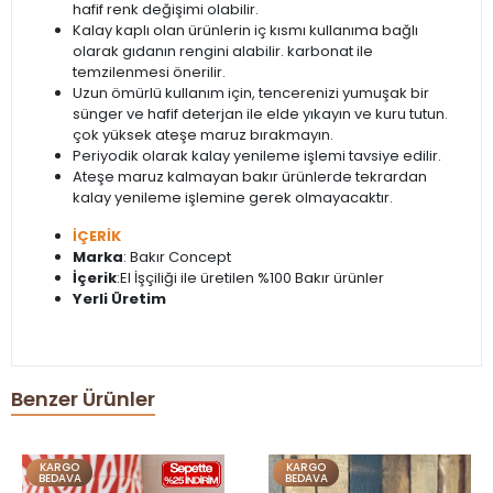
hafif renk değişimi olabilir.
Kalay kaplı olan ürünlerin iç kısmı kullanıma bağlı
olarak gıdanın rengini alabilir. karbonat ile
temzilenmesi önerilir.
Uzun ömürlü kullanım için, tencerenizi yumuşak bir
sünger ve hafif deterjan ile elde yıkayın ve kuru tutun.
çok yüksek ateşe maruz bırakmayın.
Periyodik olarak kalay yenileme işlemi tavsiye edilir.
Ateşe maruz kalmayan bakır ürünlerde tekrardan
kalay yenileme işlemine gerek olmayacaktır.
İÇERİK
Marka
: Bakır Concept
İçerik
:El İşçiliği ile üretilen %100 Bakır ürünler
Yerli Üretim
Benzer Ürünler
KARGO
KARGO
BEDAVA
BEDAVA