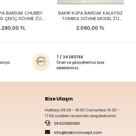
2'LI
1.690,00 TL
PA BARDAK KALAYSIZ
 DÖVME MODEL 2'Lİ
ARLAK RENK
.090,00 TL
7 / 24 DESTEK
panya
Öneri ve şikayetlerinizi bize
iletebilirsiniz.
Bize Ulaşın
Haftaiçi 09:00 - 19:00 Cumartesi 10:00 -
17:00 saatleri arasında ulaşabilirsiniz.
05421080090
info@bakirconcept.com