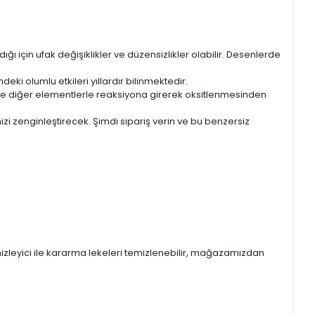
ğı için ufak değişiklikler ve düzensizlikler olabilir. Desenlerde
eki olumlu etkileri yıllardır bilinmektedir.
n ve diğer elementlerle reaksiyona girerek oksitlenmesinden
i zenginleştirecek. Şimdi sipariş verin ve bu benzersiz
mizleyici ile kararma lekeleri temizlenebilir, mağazamızdan