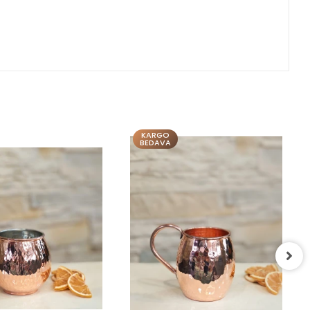
BAKIR BARDAK KISA ŞERBET
MODEL OKSIT RENK (KALAYSIZ)