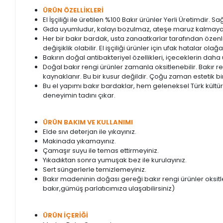
ÜRÜN ÖZELLİKLERİ
El İşçiliği ile üretilen %100 Bakır ürünler Yerli Üretimdir. 
Gıda uyumludur, kalayı bozulmaz, ateşe maruz kalmaya
Her bir bakır bardak, usta zanaatkarlar tarafından özenle 
değişiklik olabilir. El işçiliği ürünler için ufak hatalar ola
Bakırın doğal antibakteriyel özellikleri, içeceklerin daha 
Doğal bakır rengi ürünler zamanla oksitlenebilir. Bakır 
kaynaklanır. Bu bir kusur değildir. Çoğu zaman estetik bir 
Bu el yapımı bakır bardaklar, hem geleneksel Türk kültü
deneyimin tadını çıkar.
ÜRÜN BAKIM VE KULLANIMI
Elde sıvı deterjan ile yıkayınız.
Makinada yıkamayınız.
Çamaşır suyu ile temas ettirmeyiniz.
Yıkadıktan sonra yumuşak bez ile kurulayınız.
Sert süngerlerle temizlemeyiniz.
Bakır madeninin doğası gereği bakır rengi ürünler oksitl
bakır,gümüş parlatıcımıza ulaşabilirsiniz)
ÜRÜN İÇERİĞİ