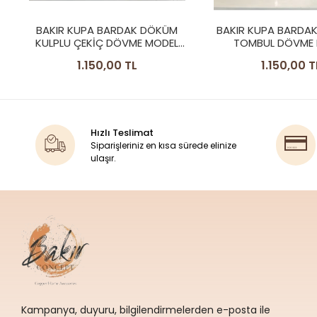
BAKIR KUPA BARDAK KALAYSIZ
BAKIR KUPA BARDA
TOMBUL DÖVME MODEL
MULE MUG ÇEKİÇ
PARLAK RENK
BARDAK
1.150,00 TL
1.190,00 T
Hızlı Teslimat
Siparişleriniz en kısa sürede elinize
ulaşır.
Kampanya, duyuru, bilgilendirmelerden e-posta ile