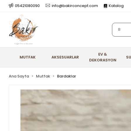
05421080090
info@bakirconcept.com
Katalog
EV &
MUTFAK
AKSESUARLAR
S
DEKORASYON
Ana Sayfa
Mutfak
Bardaklar