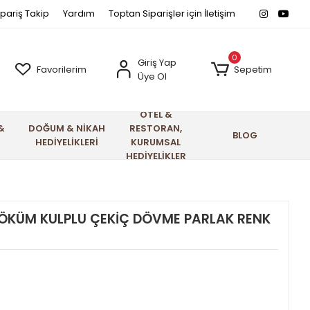
ipariş Takip
Yardım
Toptan Siparişler için İletişim
0
Giriş Yap
Favorilerim
Sepetim
Üye Ol
OTEL &
&
DOĞUM & NİKAH
RESTORAN,
BLOG
HEDİYELİKLERİ
KURUMSAL
HEDİYELİKLER
ÖKÜM KULPLU ÇEKİÇ DÖVME PARLAK RENK