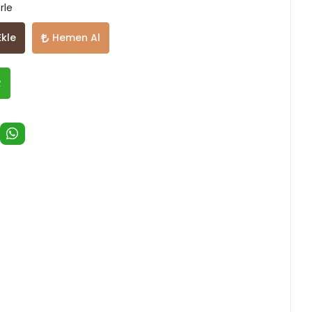
rle
Ekle
Hemen Al
R