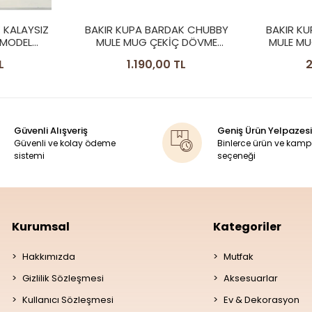
K CHUBBY
BAKIR KUPA BARDAK CHUBBY
BAKIR KU
 DÖVME
MULE MUG ÇEKİÇ DÖVME 2'Lİ
TOMBUL
BARDAK
P
L
2.290,00 TL
2
Güvenli Alışveriş
Geniş Ürün Yelpazesi
Güvenli ve kolay ödeme
Binlerce ürün ve kam
sistemi
seçeneği
Kurumsal
Kategoriler
Hakkımızda
Mutfak
Gizlilik Sözleşmesi
Aksesuarlar
Kullanıcı Sözleşmesi
Ev & Dekorasyon