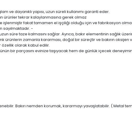
Sağlam ve dayanıklı yapısı, uzun süreli kullanımı garanti eder.
n ürünler tekrar kalaylanmasına gerek olmaz
işlenmiştir fakat tamamen el işçiliği olduğu için ve fabrikasyon olmadı
ğan sayılmaktadır. -
uzun süre taze kalmasını sağlar. Ayrıca, bakır elementinin sağlık üzerind
renk ürünlerin zamanla kararması, doğal bir süreçtir ve bakırın oksije
özellik olarak kabul edilir.
rünün bir parçasını evinize taşıyacak hem de günlük içecek deneyiminiz
enebilir. Bakırı nemden korumak, kararmayı yavaşlatabilir. ( Metal te