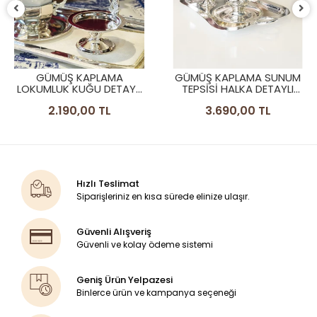
GÜMÜŞ KAPLAMA
GÜMÜŞ KAPLAMA SUNUM
LOKUMLUK KUĞU DETAYLI
TEPSİSİ HALKA DETAYLI
DÜZ FORM 2 ADET
DİKDÖRTGEN FORM (TEK
2.190,00 TL
3.690,00 TL
KIŞILIK BOY)
Hızlı Teslimat
Siparişleriniz en kısa sürede elinize ulaşır.
Güvenli Alışveriş
Güvenli ve kolay ödeme sistemi
Geniş Ürün Yelpazesi
Binlerce ürün ve kampanya seçeneği