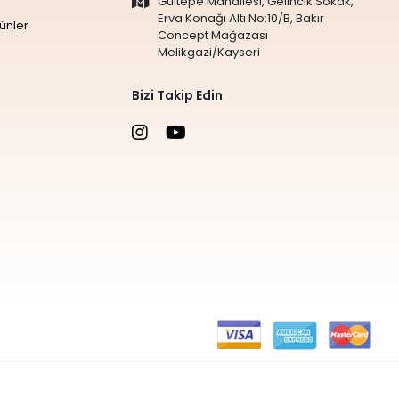
Gültepe Mahallesi, Gelincik Sokak,
Erva Konağı Altı No:10/B, Bakır
ünler
Concept Mağazası
Melikgazi/Kayseri
Bizi Takip Edin