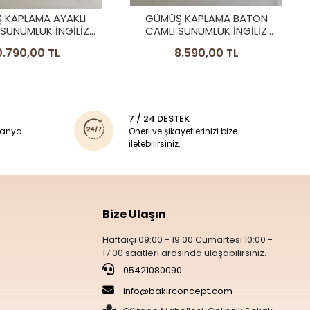
3.890,00 TL
 KAPLAMA BATON
SUNUMLUK İNGİLİZ
ORDÜR MODEL
.590,00 TL
7 / 24 DESTEK
panya
Öneri ve şikayetlerinizi bize
iletebilirsiniz.
Bize Ulaşın
Haftaiçi 09:00 - 19:00 Cumartesi 10:00 -
17:00 saatleri arasında ulaşabilirsiniz.
05421080090
info@bakirconcept.com