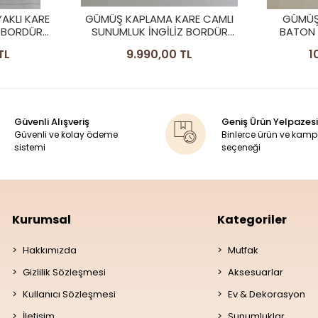
RE CAMLI
GÜMÜŞ KAPLAMA AYAKLI
GÜMÜŞ
Z BORDÜR
BATON SUNUMLUK İNGİLİZ
CAMLI 
BORDÜR CAMLI MODEL
B
TL
10.790,00 TL
8
Güvenli Alışveriş
Geniş Ürün Yelpazesi
Güvenli ve kolay ödeme
Binlerce ürün ve kam
sistemi
seçeneği
Kurumsal
Kategoriler
Hakkımızda
Mutfak
Gizlilik Sözleşmesi
Aksesuarlar
Kullanıcı Sözleşmesi
Ev & Dekorasyon
İletişim
Sunumluklar