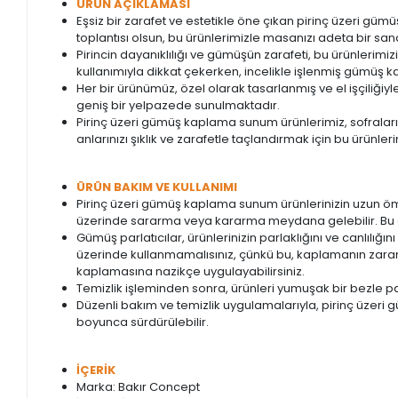
ÜRÜN AÇIKLAMASI
Eşsiz bir zarafet ve estetikle öne çıkan pirinç üzeri güm
toplantısı olsun, bu ürünlerimizle masanızı adeta bir sana
Pirincin dayanıklılığı ve gümüşün zarafeti, bu ürünler
kullanımıyla dikkat çekerken, incelikle işlenmiş gümüş ka
Her bir ürünümüz, özel olarak tasarlanmış ve el işçiliği
geniş bir yelpazede sunulmaktadır.
Pirinç üzeri gümüş kaplama sunum ürünlerimiz, sofraları
anlarınızı şıklık ve zarafetle taçlandırmak için bu ürünlerim
ÜRÜN BAKIM VE KULLANIMI
Pirinç üzeri gümüş kaplama sunum ürünlerinizin uzun öm
üzerinde sararma veya kararma meydana gelebilir. Bu du
Gümüş parlatıcılar, ürünlerinizin parlaklığını ve canlılı
üzerinde kullanmamalısınız, çünkü bu, kaplamanın zarar
kaplamasına nazikçe uygulayabilirsiniz.
Temizlik işleminden sonra, ürünleri yumuşak bir bezle pa
Düzenli bakım ve temizlik uygulamalarıyla, pirinç üzeri g
boyunca sürdürülebilir.
İÇERİK
Marka: Bakır Concept