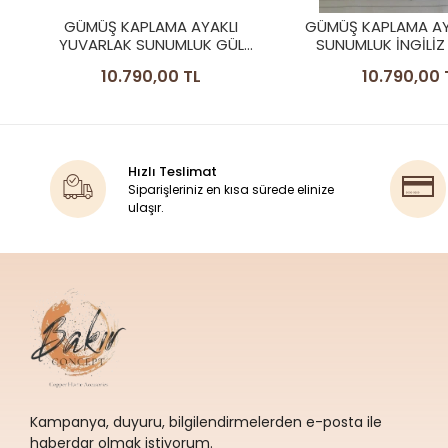
GÜMÜŞ KAPLAMA AYAKLI KARE
GÜMÜŞ KAPLAMA KA
SUNUMLUK İNGİLİZ BORDÜR
SUNUMLUK İNGİLİ
CAMLI MODEL
MODEL
10.790,00 TL
9.990,00 
Hızlı Teslimat
Siparişleriniz en kısa sürede elinize
ulaşır.
Kampanya, duyuru, bilgilendirmelerden e-posta ile
haberdar olmak istiyorum.