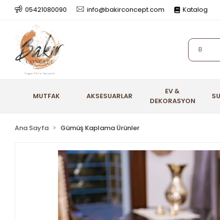
05421080090
info@bakirconcept.com
Katalog
EV &
MUTFAK
AKSESUARLAR
S
DEKORASYON
Ana Sayfa
Gümüş Kaplama Ürünler