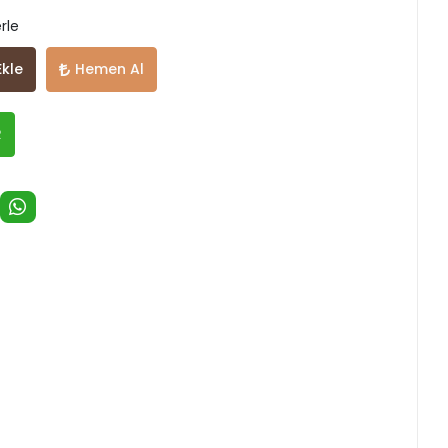
rle
Ekle
Hemen Al
R