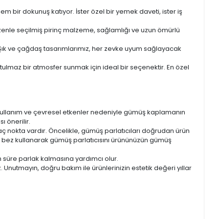
 bir dokunuş katıyor. İster özel bir yemek daveti, ister iş
zenle seçilmiş pirinç malzeme, sağlamlığı ve uzun ömürlü
ar. Şık ve çağdaş tasarımlarımız, her zevke uyum sağlayacak
ulmaz bir atmosfer sunmak için ideal bir seçenektir. En özel
 kullanım ve çevresel etkenler nedeniyle gümüş kaplamanın
 önerilir.
kaç nokta vardır. Öncelikle, gümüş parlatıcıları doğrudan ürün
r bez kullanarak gümüş parlatıcısını ürününüzün gümüş
n süre parlak kalmasına yardımcı olur.
Unutmayın, doğru bakım ile ürünlerinizin estetik değeri yıllar