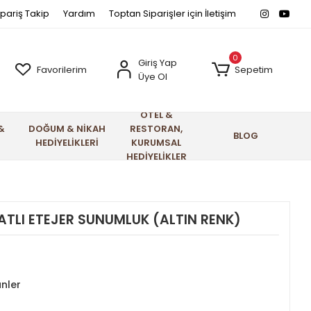
ipariş Takip
Yardım
Toptan Siparişler için İletişim
0
Giriş Yap
Favorilerim
Sepetim
Üye Ol
OTEL &
&
DOĞUM & NİKAH
RESTORAN,
BLOG
HEDİYELİKLERİ
KURUMSAL
HEDİYELİKLER
ATLI ETEJER SUNUMLUK (ALTIN RENK)
nler