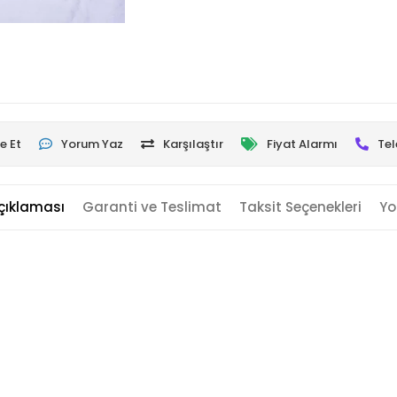
e Et
Yorum Yaz
Karşılaştır
Fiyat Alarmı
Tel
çıklaması
Garanti ve Teslimat
Taksit Seçenekleri
Yo