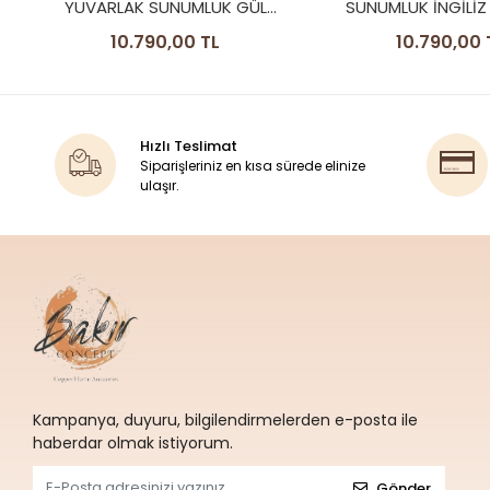
GÜL
SUNUMLUK İNGİLİZ BORDÜR
SUNUMLUK İ
EL
CAMLI MODEL
M
10.790,00 TL
9.99
Hızlı Teslimat
Siparişleriniz en kısa sürede elinize
ulaşır.
Kampanya, duyuru, bilgilendirmelerden e-posta ile
haberdar olmak istiyorum.
Gönder