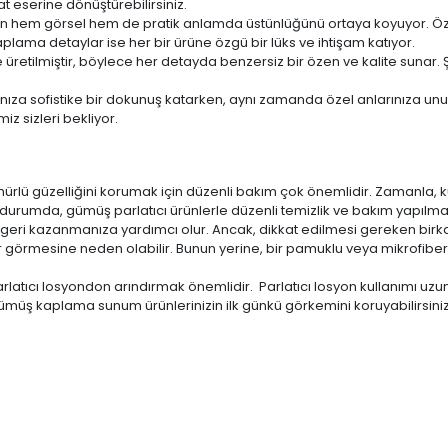
t eserine dönüştürebilirsiniz.
imizin hem görsel hem de pratik anlamda üstünlüğünü ortaya koyuyor. Ö
plama detaylar ise her bir ürüne özgü bir lüks ve ihtişam katıyor.
yle üretilmiştir, böylece her detayda benzersiz bir özen ve kalite sun
nıza sofistike bir dokunuş katarken, aynı zamanda özel anlarınıza unut
iz sizleri bekliyor.
ürlü güzelliğini korumak için düzenli bakım çok önemlidir. Zamanla,
rumda, gümüş parlatıcı ürünlerle düzenli temizlik ve bakım yapılması
ğını geri kazanmanıza yardımcı olur. Ancak, dikkat edilmesi gereken bir
 görmesine neden olabilir. Bunun yerine, bir pamuklu veya mikrofibe
rlatıcı losyondon arındırmak önemlidir. Parlatıcı losyon kullanımı uzu
ümüş kaplama sunum ürünlerinizin ilk günkü görkemini koruyabilirsiniz. 