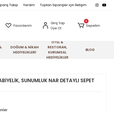
ipariş Takip
Yardım
Toptan Siparişler için İletişim
0
Giriş Yap
Favorilerim
Sepetim
Üye Ol
OTEL &
&
DOĞUM & NİKAH
RESTORAN,
BLOG
HEDİYELİKLERİ
KURUMSAL
HEDİYELİKLER
İYELİK, SUNUMLUK NAR DETAYLI SEPET
nler