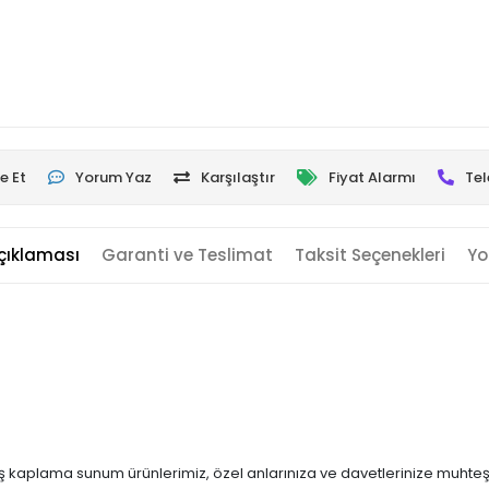
e Et
Yorum Yaz
Karşılaştır
Fiyat Alarmı
Tel
çıklaması
Garanti ve Teslimat
Taksit Seçenekleri
Yo
üş kaplama sunum ürünlerimiz, özel anlarınıza ve davetlerinize muhteşem