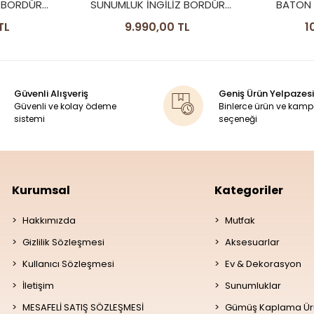
NGİLİZ BORDÜR
BATON SUNUMLUK İNGİLİZ
ODEL
BORDÜR CAMLI MODEL
0,00 TL
10.790,00 TL
Güvenli Alışveriş
Geniş Ürün Yelpazesi
Güvenli ve kolay ödeme
Binlerce ürün ve kam
sistemi
seçeneği
Kurumsal
Kategoriler
Hakkımızda
Mutfak
Gizlilik Sözleşmesi
Aksesuarlar
Kullanıcı Sözleşmesi
Ev & Dekorasyon
İletişim
Sunumluklar
MESAFELİ SATIŞ SÖZLEŞMESİ
Gümüş Kaplama Ür