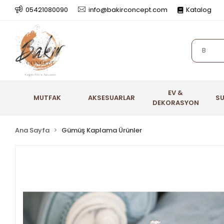
05421080090
info@bakirconcept.com
Katalog
EV &
MUTFAK
AKSESUARLAR
S
DEKORASYON
Ana Sayfa
Gümüş Kaplama Ürünler