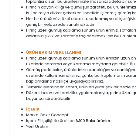
toplantısı olsun, bu ürünlerimizle masanızı adeta bir sana
Pirincin dayanıklılığı ve gümüşün zarafeti, bu ürünler
kullanımıyla dikkat çekerken, incelikle işlenmiş gümüş ka
Her bir ürünümüz, özel olarak tasarlanmış ve el işçiliği
geniş bir yelpazede sunulmaktadır.
Pirinç üzeri gümüş kaplama sunum ürünlerimiz, sofraları
anlarınızı şıklık ve zarafetle taçlandırmak için bu ürünlerim
ÜRÜN BAKIM VE KULLANIMI
Pirinç üzeri gümüş kaplama sunum ürünlerinizin uzun öm
üzerinde sararma veya kararma meydana gelebilir. Bu du
Gümüş parlatıcılar, ürünlerinizin parlaklığını ve canlılı
üzerinde kullanmamalısınız, çünkü bu, kaplamanın zarar
kaplamasına nazikçe uygulayabilirsiniz.
Temizlik işleminden sonra, ürünleri yumuşak bir bezle pa
Düzenli bakım ve temizlik uygulamalarıyla, pirinç üzeri g
boyunca sürdürülebilir.
İÇERİK
Marka: Bakır Concept
İçerik:El İşçiliği ile üretilen %100 Bakır ürünler
Yerli Üretim