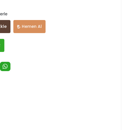
erle
Ekle
Hemen Al
R