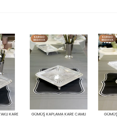
KARGO
K
BEDAVA
BE
MA KARE CAMLI
GÜMÜŞ KAPLAMA AYAKLI