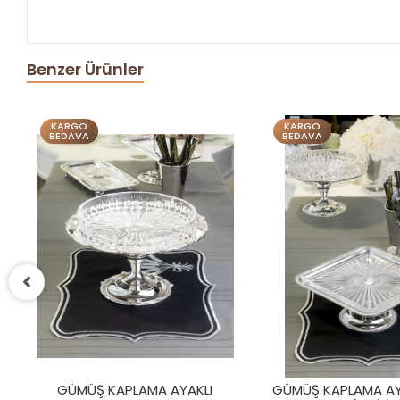
Benzer Ürünler
KARGO
KARGO
BEDAVA
BEDAVA
KLI
GÜMÜŞ KAPLAMA AYAKLI KARE
GÜMÜŞ KAPLA