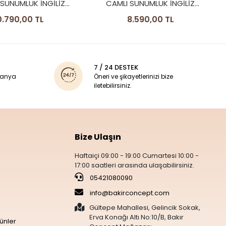
CAMLI SUNUMLUK İNGİLİZ
BORDÜR MODEL
8.590,00 TL
7 / 24 DESTEK
panya
Öneri ve şikayetlerinizi bize
iletebilirsiniz.
Bize Ulaşın
Haftaiçi 09:00 - 19:00 Cumartesi 10:00 -
17:00 saatleri arasında ulaşabilirsiniz.
05421080090
info@bakirconcept.com
Gültepe Mahallesi, Gelincik Sokak,
Erva Konağı Altı No:10/B, Bakır
ünler