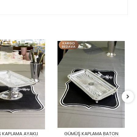
ARGO
KARGO
DAVA
BEDAVA
GÜMÜŞ KAPLAMA STANDLI
SUNUMLUK
3.890,00 TL
GÜMÜŞ KAPLAMA BATON