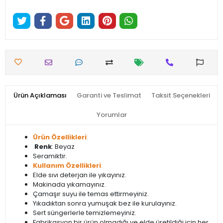
Ürün Açıklaması
Garanti ve Teslimat
Taksit Seçenekleri
Yorumlar
Ürün Özellikleri
:
Renk
: Beyaz
Seramiktir.
Kullanım Özellikleri
:
Elde sıvı deterjan ile yıkayınız.
Makinada yıkamayınız.
Çamaşır suyu ile temas ettirmeyiniz.
Yıkadıktan sonra yumuşak bez ile kurulayınız.
Sert süngerlerle temizlemeyiniz.
Fabrikasyon bir ürün olmadığı ve elde üretildiği için her