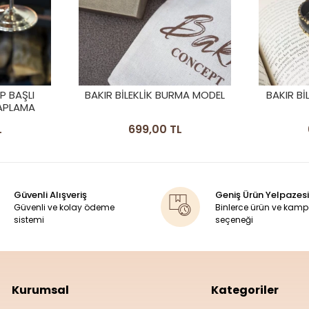
RMA MODEL
BAKIR BİLEKLİK ORYZA OKSİT
BAKIR BI
RENK
L
699,00 TL
Güvenli Alışveriş
Geniş Ürün Yelpazesi
Güvenli ve kolay ödeme
Binlerce ürün ve kam
sistemi
seçeneği
Kurumsal
Kategoriler