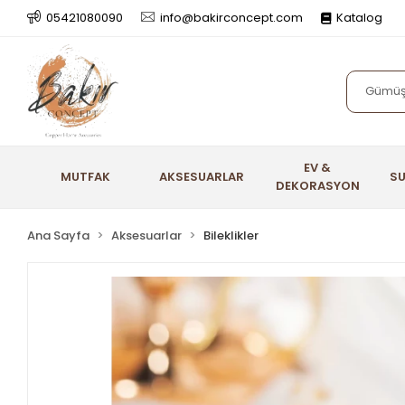
05421080090
info@bakirconcept.com
Katalog
EV &
MUTFAK
AKSESUARLAR
S
DEKORASYON
Ana Sayfa
Aksesuarlar
Bileklikler