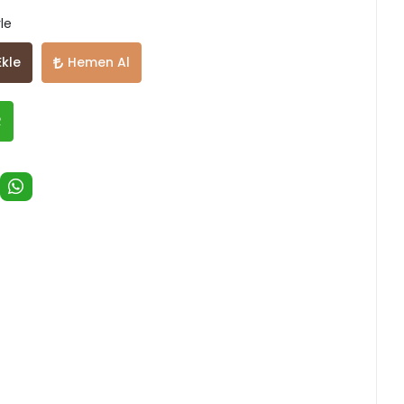
le
Ekle
Hemen Al
R