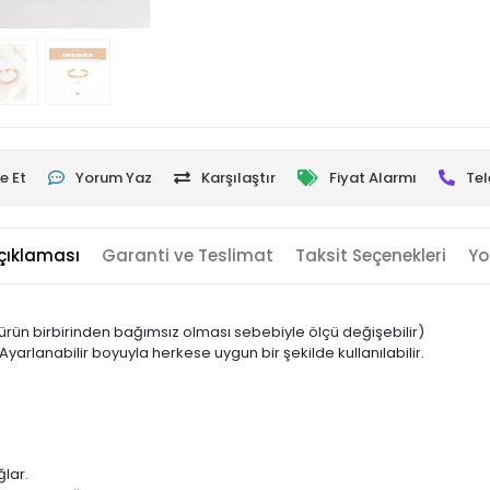
e Et
Yorum Yaz
Karşılaştır
Fiyat Alarmı
Tel
çıklaması
Garanti ve Teslimat
Taksit Seçenekleri
Yo
ir ürün birbirinden bağımsız olması sebebiyle ölçü değişebilir)
yarlanabilir boyuyla herkese uygun bir şekilde kullanılabilir.
ğlar.