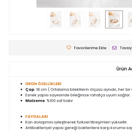
Favorilerime Ekle
Tavsiy
Ürün A
ÜRÜN ÖZELLİKLERİ
Çap
: 18 cm ( Ortalama bileklilerin ölçüsü aynıdır, her b
Esnek yapısı sayesinde bileğinize rahatça uyum sağlar. A
Malzeme
: %100 saf bakır
FAYDALARI
Kan dolaşımını iyileştirerek fiziksel titreşimleri yükseltir.
Antibakteriyel yapısı gereği bakterilere karşı koruma sa