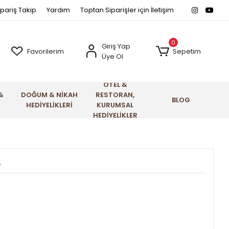
ipariş Takip
Yardım
Toptan Siparişler için İletişim
0
Giriş Yap
Favorilerim
Sepetim
Üye Ol
OTEL &
&
DOĞUM & NİKAH
RESTORAN,
BLOG
HEDİYELİKLERİ
KURUMSAL
HEDİYELİKLER
A