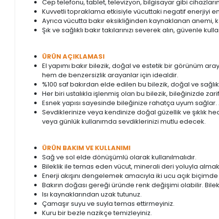
Cep telefonu, tablet, televizyon, bilgisayar gibi cihazla
Kuvvetli topraklama etkisiyle vücuttaki negatif enerjiyi 
Ayrıca vücutta bakır eksikliğinden kaynaklanan anemi, 
Şık ve sağlıklı bakır takılarınızı severek alın, güvenle kulla
ÜRÜN AÇIKLAMASI
El yapımı bakır bilezik, doğal ve estetik bir görünüm ara
hem de benzersizlik arayanlar için idealdir.
%100 saf bakırdan elde edilen bu bilezik, doğal ve sağlıklı
Her biri ustalıkla işlenmiş olan bu bilezik, bileğinizde zar
Esnek yapısı sayesinde bileğinize rahatça uyum sağlar. A
Sevdiklerinize veya kendinize doğal güzellik ve şıklık he
veya günlük kullanımda sevdiklerinizi mutlu edecek.
ÜRÜN BAKIM VE KULLANIMI
Sağ ve sol elde dönüşümlü olarak kullanılmalıdır.
Bileklik ile temas eden vücut, minerali deri yoluyla almak
Enerji akışını dengelemek amacıyla iki ucu açık biçimde si
Bakırın doğası gereği üründe renk değişimi olabilir. Bile
Isı kaynaklarından uzak tutunuz.
Çamaşır suyu ve suyla temas ettirmeyiniz.
Kuru bir bezle nazikçe temizleyiniz.