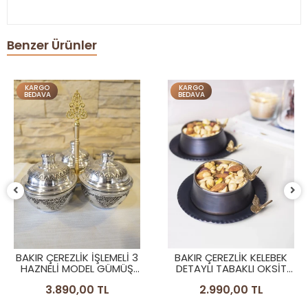
Benzer Ürünler
KARGO
KARGO
BEDAVA
BEDAVA
BAKIR ÇEREZLİK İŞLEMELİ 3
BAKIR ÇEREZLİK KELEBEK
HAZNELİ MODEL GÜMÜŞ
DETAYLI TABAKLI OKSİT
RENK
RENK 2'Lİ SET (4 PARÇA)
3.890,00 TL
2.990,00 TL