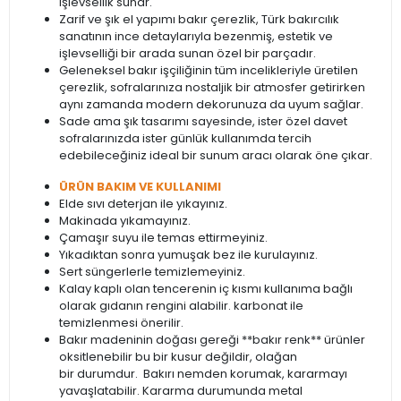
işlevsellik sunar.
Zarif ve şık el yapımı bakır çerezlik, Türk bakırcılık
sanatının ince detaylarıyla bezenmiş, estetik ve
işlevselliği bir arada sunan özel bir parçadır.
Geleneksel bakır işçiliğinin tüm incelikleriyle üretilen
çerezlik, sofralarınıza nostaljik bir atmosfer getirirken
aynı zamanda modern dekorunuza da uyum sağlar.
Sade ama şık tasarımı sayesinde, ister özel davet
sofralarınızda ister günlük kullanımda tercih
edebileceğiniz ideal bir sunum aracı olarak öne çıkar.
ÜRÜN BAKIM VE KULLANIMI
Elde sıvı deterjan ile yıkayınız.
Makinada yıkamayınız.
Çamaşır suyu ile temas ettirmeyiniz.
Yıkadıktan sonra yumuşak bez ile kurulayınız.
Sert süngerlerle temizlemeyiniz.
Kalay kaplı olan tencerenin iç kısmı kullanıma bağlı
olarak gıdanın rengini alabilir. karbonat ile
temizlenmesi önerilir.
Bakır madeninin doğası gereği **bakır renk** ürünler
oksitlenebilir bu bir kusur değildir, olağan
bir durumdur. Bakırı nemden korumak, kararmayı
yavaşlatabilir. Kararma durumunda metal