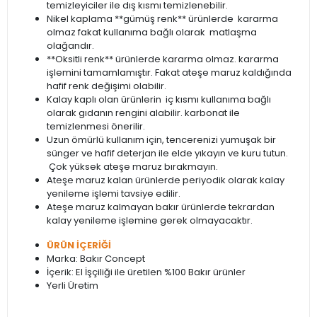
temizleyiciler ile dış kısmı temizlenebilir.
Nikel kaplama **gümüş renk** ürünlerde kararma
olmaz fakat kullanıma bağlı olarak matlaşma
olağandır.
**Oksitli renk** ürünlerde kararma olmaz. kararma
işlemini tamamlamıştır. Fakat ateşe maruz kaldığında
hafif renk değişimi olabilir.
Kalay kaplı olan ürünlerin iç kısmı kullanıma bağlı
olarak gıdanın rengini alabilir. karbonat ile
temizlenmesi önerilir.
Uzun ömürlü kullanım için, tencerenizi yumuşak bir
sünger ve hafif deterjan ile elde yıkayın ve kuru tutun.
Çok yüksek ateşe maruz bırakmayın.
Ateşe maruz kalan ürünlerde periyodik olarak kalay
yenileme işlemi tavsiye edilir.
Ateşe maruz kalmayan bakır ürünlerde tekrardan
kalay yenileme işlemine gerek olmayacaktır.
ÜRÜN İÇERİĞİ
Marka: Bakır Concept
İçerik: El İşçiliği ile üretilen %100 Bakır ürünler
Yerli Üretim