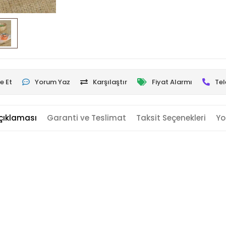
e Et
Yorum Yaz
Karşılaştır
Fiyat Alarmı
Tel
çıklaması
Garanti ve Teslimat
Taksit Seçenekleri
Yo