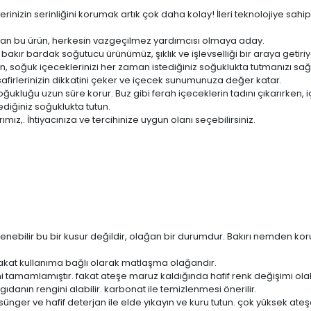
inizin serinliğini korumak artık çok daha kolay! İleri teknolojiye sah
ıkan bu ürün, herkesin vazgeçilmez yardımcısı olmaya aday.
bakır bardak soğutucu ürünümüz, şıklık ve işlevselliği bir araya getiriy
ün, soğuk içeceklerinizi her zaman istediğiniz soğuklukta tutmanızı sağ
afirlerinizin dikkatini çeker ve içecek sunumunuza değer katar.
ukluğu uzun süre korur. Buz gibi ferah içeceklerin tadını çıkarırken, i
diğiniz soğuklukta tutun.
z,. İhtiyacınıza ve tercihinize uygun olanı seçebilirsiniz.
tlenebilir bu bir kusur değildir, olağan bir durumdur. Bakırı nemden 
kat kullanıma bağlı olarak matlaşma olağandır.
tamamlamıştır. fakat ateşe maruz kaldığında hafif renk değişimi olabi
gıdanın rengini alabilir. karbonat ile temizlenmesi önerilir.
 sünger ve hafif deterjan ile elde yıkayın ve kuru tutun. çok yüksek at