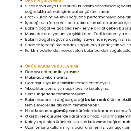
ÜRÜN AÇIKLAMASI
Sıcak hava veya uzun süreli kullanım sonrasında içecekler
soğuklukta tutmak için ideal bir çözüm sunar.
Pratik kullanımı ve etkili soğutma performansıyla öne ç
İçeceğinizin ferah ve serin tadını uzun süre korumak için 
Bakırın doğal ve göz alıcı renkleriyle dikkat çeken bu ür
Masa dekorasyonunuza şıklık katar. Zarif tasarımıyla mis
Bakırın doğal soğutma özelliği sayesinde içeceğinizin soğ
Sadece içeceğinizi bardak soğutucuya yerleştirin ve iste
Farklı modellerde mevcut olan bakır bardak soğutucularımı
ÜRÜN BAKIM VE KULLANIMI
Elde sıvı deterjan ile yıkayınız.
Makinada yıkamayınız.
Çamaşır suyu ile kesinlikle temas ettirmeyiniz.
Yıkadıktan sonra yumuşak bez ile kurulayınız.
Sert süngerlerle temizlemeyiniz.
Bakır madeninin doğası gereği
bakır renk
ürünler oksi
temizleyiciler ile dış kısmı temizlenebilir.
Nikel kaplama
gümüş renk
ürünlerde kararma olmaz fa
Oksitli renk
ürünlerde kararma olmaz. kararma işlemini 
Kalay kaplı olan ürünlerin iç kısmı kullanıma bağlı olarak 
Uzun ömürlü kullanım için, bakır ürünlerinizi yumuşak bir