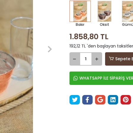
Bakır
Oksit
Gümü
1.858,80 TL
192,12 TL 'den başlayan taksitle
Sepete 
WHATSAPP İLE SİPARİŞ VE