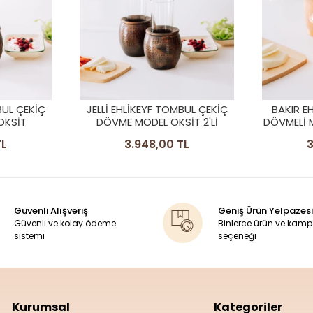
BUL ÇEKİÇ
BAKIR EHLİKEYF UZUN ÇEKİÇ
BAKIR E
İT 2'Lİ
DÖVMELİ MODEL 2'Lİ MAT BAKIR
DÖVMELİ
RENK
TL
3.948,00 TL
2
Güvenli Alışveriş
Geniş Ürün Yelpazesi
Güvenli ve kolay ödeme
Binlerce ürün ve kam
sistemi
seçeneği
Kurumsal
Kategoriler