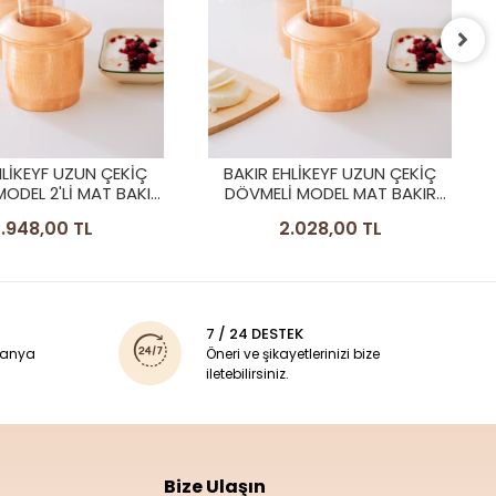
BAKIR EHLİKEYF SOĞUTUCU
JELLİ ÜZÜM DESEN 2 'LI MAT
BAKIR RENK
3.948,00 TL
HLİKEYF UZUN ÇEKİÇ
 MODEL MAT BAKIR
RENK
.028,00 TL
7 / 24 DESTEK
panya
Öneri ve şikayetlerinizi bize
iletebilirsiniz.
Bize Ulaşın