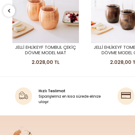
JELLI EHLIKEYF TOMBUL ÇEKIÇ
JELLİ EHLİKEYF TOM
DÖVME MODEL OKSIT
DÖVME MODEL OKS
2.028,00 TL
3.948,00 
Hızlı Teslimat
Siparişleriniz en kısa sürede elinize
ulaşır.