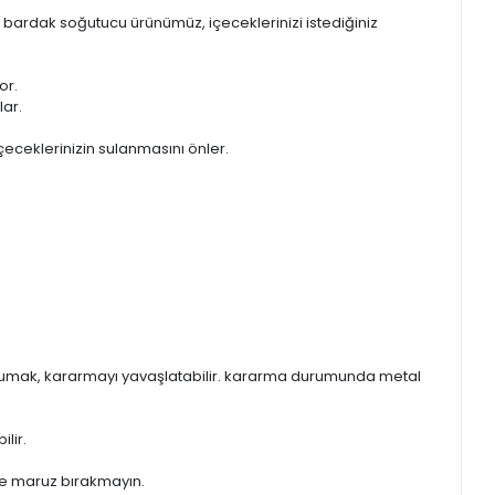
ip bardak soğutucu ürünümüz, içeceklerinizi istediğiniz
or.
lar.
çeceklerinizin sulanmasını önler.
korumak, kararmayı yavaşlatabilir. kararma durumunda metal
lir.
eşe maruz bırakmayın.