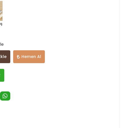
ş
rle
Ekle
Hemen Al
R