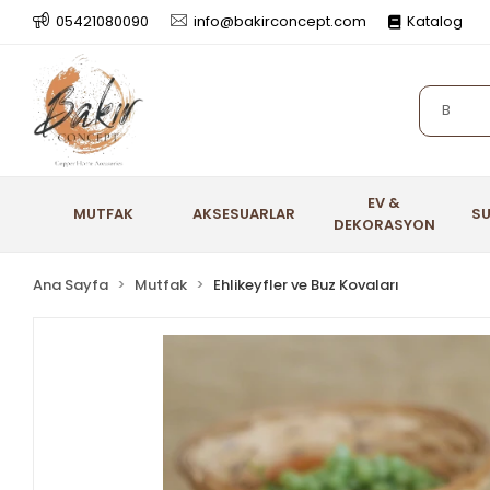
05421080090
info@bakirconcept.com
Katalog
EV &
MUTFAK
AKSESUARLAR
S
DEKORASYON
Ana Sayfa
Mutfak
Ehlikeyfler ve Buz Kovaları