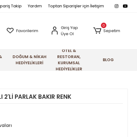
ipariş Takip
Yardım
Toptan Siparişler için İletişim
0
Giriş Yap
Favorilerim
Sepetim
Üye Ol
OTEL &
&
DOĞUM & NİKAH
RESTORAN,
BLOG
HEDİYELİKLERİ
KURUMSAL
HEDİYELİKLER
I 2'Lİ PARLAK BAKIR RENK
vaları