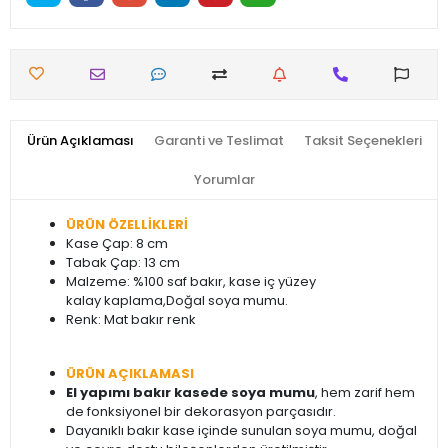
Ürün Açıklaması
Garanti ve Teslimat
Taksit Seçenekleri
Yorumlar
ÜRÜN ÖZELLİKLERİ
Kase Çap: 8 cm
Tabak Çap: 13 cm
Malzeme: %100 saf bakır, kase iç yüzey
kalay kaplama,Doğal soya mumu.
Renk: Mat bakır renk
ÜRÜN AÇIKLAMASI
El yapımı bakır kasede soya mumu
, hem zarif hem
de fonksiyonel bir dekorasyon parçasıdır.
Dayanıklı bakır kase içinde sunulan soya mumu, doğal