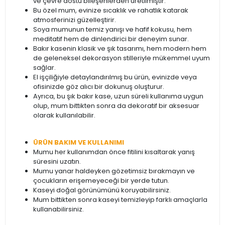
ve çevre dostu bileşenlerden üretilmiştir.
Bu özel mum, evinize sıcaklık ve rahatlık katarak
atmosferinizi güzelleştirir.
Soya mumunun temiz yanışı ve hafif kokusu, hem
meditatif hem de dinlendirici bir deneyim sunar.
Bakır kasenin klasik ve şık tasarımı, hem modern hem
de geleneksel dekorasyon stilleriyle mükemmel uyum
sağlar.
El işçiliğiyle detaylandırılmış bu ürün, evinizde veya
ofisinizde göz alıcı bir dokunuş oluşturur.
Ayrıca, bu şık bakır kase, uzun süreli kullanıma uygun
olup, mum bittikten sonra da dekoratif bir aksesuar
olarak kullanılabilir.
ÜRÜN BAKIM VE KULLANIMI
Mumu her kullanımdan önce fitilini kısaltarak yanış
süresini uzatın.
Mumu yanar haldeyken gözetimsiz bırakmayın ve
çocukların erişemeyeceği bir yerde tutun.
Kaseyi doğal görünümünü koruyabilirsiniz.
Mum bittikten sonra kaseyi temizleyip farklı amaçlarla
kullanabilirsiniz.