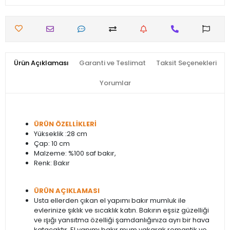
Ürün Açıklaması
Garanti ve Teslimat
Taksit Seçenekleri
Yorumlar
ÜRÜN ÖZELLİKLERİ
Yükseklik :28 cm
Çap: 10 cm
Malzeme: %100 saf bakır,
Renk: Bakır
ÜRÜN AÇIKLAMASI
Usta ellerden çıkan el yapımı bakır mumluk ile
evlerinize şıklık ve sıcaklık katın. Bakırın eşsiz güzelliği
ve ışığı yansıtma özelliği şamdanlığınıza ayrı bir hava
katacaktır. El yapımı bakır mum yakarak romantik ve