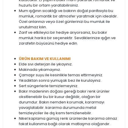
huzurlu bir ortam yaratabilirsiniz.
Mum ışığının sıcaklığı ve bakırın doğal parıltısıyla bu
mumluk, romantik bir atmosfer yaratmak için idealdir.
Özel anlarınızı veya özel günlerinizi bu mumluk ile
unutulmaz kılın.
Zarif ve etkileyici bir hediye arıyorsanız, bu bakır
mumluk harika bir seçenektir. Sevdiklerinize ışığın ve
zarafetin büyüsünü hediye edin.
ÜRÜN BAKIM VE KULLANIMI
Elde sıvı deterjan ile yıkayınız.
Makinada yıkamayınız.
Çamaşır suyu ile kesinlikle temas ettirmeyiniz.
Yıkadıktan sonra yumuşak bez ile kurulayınız.
Sert süngerlerle temizlemeyiniz.
Bakır madeninin doğası gereği bakır renk ürünler
oksitlenebilir bu bir kusur değildir, olağan bir
durumdur. Bakırı nemden korumak, kararmayı
yavaşlatabilir. kararma durumunda metal
temizleyiciler ile dış kısmı temizlenebilir.
Nikel kaplama gümüş renk ürünlerde kararma olmaz
fakat kullanıma bağlı olarak matlaşma olağandır.