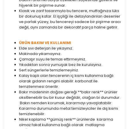
hijyenik bir pişirme sunar.
Klasik ve zarif tasarımıyla bu tencere, mutfağınıza lüks
bir dokunuş katar. El işçiliği ile detaylandırılan desenler
ve parlak yüzey, bu tencereyi sadece bir pişirme aracı
değil, aynı zamanda bir dekoratif parça haline getirir.
ÜRÜN BAKIM VE KULLANIMI
Elde sıvı deterjan ile yıkayınız.
Makinada yıkamayınız.
Çamaşır suyu ile temas ettirmeyiniz.
Yıkadıktan sonra yumuşak bez ile kurulayınız.
Sert süngerlerle temizlemeyiniz.
Kalay kaplı olan tencerenin iç kısmı kullanıma bağlı
olarak gıdanın rengini alabilir. karbonat ile
temzilenmesi önerilir.
Bakır madeninin doğası gereği **bakır renk** ürünler
oksitlenebilir bu bir kusur değildir, olağan bi durumdur.
Bakırı nemden korumak, kararmayı yavaşlatabilir.
Kararma durumunda metal temizleyiciler ile dış kısmı
temizlenebilir.
Nikel kaplama **gümüş renk** ürünlerde kararma
olmaz fakat kullanıma bağlı olarak matlaşma