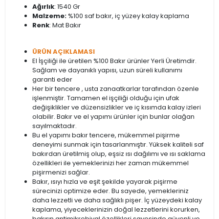
Ağırlık
: 1540 Gr
Malzeme:
%100 saf bakır, iç yüzey kalay kaplama
Renk
: Mat Bakır
ÜRÜN AÇIKLAMASI
El İşçiliği ile üretilen %100 Bakır ürünler Yerli Üretimdir.
Sağlam ve dayanıklı yapısı, uzun süreli kullanımı
garanti eder
Her bir tencere , usta zanaatkarlar tarafından özenle
işlenmiştir. Tamamen el işçiliği olduğu için ufak
değişiklikler ve düzensizlikler ve iç kısımda kalay izleri
olabilir. Bakır ve el yapımı ürünler için bunlar olağan
sayılmaktadır.
Bu el yapımı bakır tencere, mükemmel pişirme
deneyimi sunmak için tasarlanmıştır. Yüksek kaliteli saf
bakırdan üretilmiş olup, eşsiz ısı dağılımı ve ısı saklama
özellikleri ile yemeklerinizi her zaman mükemmel
pişirmenizi sağlar.
Bakır, ısıyı hızla ve eşit şekilde yayarak pişirme
sürecinizi optimize eder. Bu sayede, yemekleriniz
daha lezzetli ve daha sağlıklı pişer. İç yüzeydeki kalay
kaplama, yiyeceklerinizin doğal lezzetlerini korurken,
bakırın antimikrobiyal özellikleri sayesinde güvenli ve