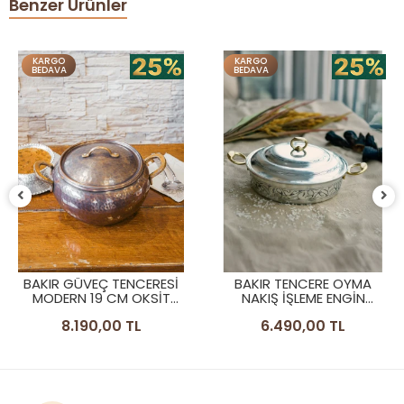
Benzer Ürünler
O
KARGO
KARG
VA
BEDAVA
BEDA
BAKI
MOD
R GÜVEÇ TENCERESİ
BAKIR TENCERE OYMA
ERN 19 CM OKSİT
NAKIŞ İŞLEME ENGİN
RENK
MODEL GÜMÜŞ RENK
8.190,00 TL
6.490,00 TL
25CM