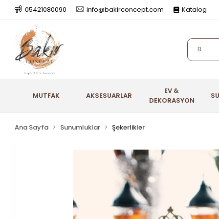
05421080090
info@bakirconcept.com
Katalog
EV &
MUTFAK
AKSESUARLAR
S
DEKORASYON
Ana Sayfa
Sunumluklar
Şekerlikler