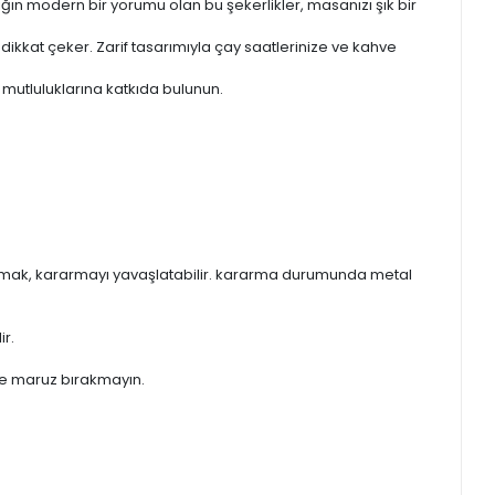
ğın modern bir yorumu olan bu şekerlikler, masanızı şık bir
dikkat çeker. Zarif tasarımıyla çay saatlerinize ve kahve
 mutluluklarına katkıda bulunun.
orumak, kararmayı yavaşlatabilir. kararma durumunda metal
ir.
eşe maruz bırakmayın.