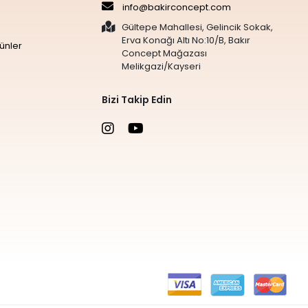
info@bakirconcept.com
Gültepe Mahallesi, Gelincik Sokak,
Erva Konağı Altı No:10/B, Bakır
ünler
Concept Mağazası
Melikgazi/Kayseri
Bizi Takip Edin