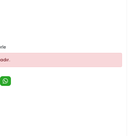
rle
adır.