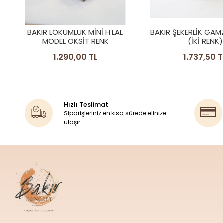
BAKIR ŞEKERLİK GAMZELİ MODEL
BAKIR ŞEKERLİK P
(İKİ RENK)
YUVARLAK MODEL
1.737,50 TL
1.487,50 T
Hızlı Teslimat
Siparişleriniz en kısa sürede elinize
ulaşır.