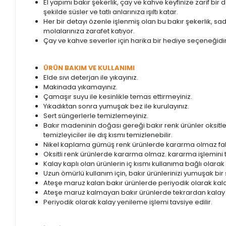
El yapımı bakır şekerlik, çay ve kahve keyfinize zarif b
şekilde süsler ve tatlı anlarınıza ışıltı katar.
Her bir detayı özenle işlenmiş olan bu bakır şekerlik, s
molalarınıza zarafet katıyor.
Çay ve kahve severler için harika bir hediye seçeneğidir
ÜRÜN BAKIM VE KULLANIMI
Elde sıvı deterjan ile yıkayınız.
Makinada yıkamayınız.
Çamaşır suyu ile kesinlikle temas ettirmeyiniz.
Yıkadıktan sonra yumuşak bez ile kurulayınız.
Sert süngerlerle temizlemeyiniz.
Bakır madeninin doğası gereği bakır renk ürünler oksitl
temizleyiciler ile dış kısmı temizlenebilir.
Nikel kaplama gümüş renk ürünlerde kararma olmaz fak
Oksitli renk ürünlerde kararma olmaz. kararma işlemini t
Kalay kaplı olan ürünlerin iç kısmı kullanıma bağlı olarak 
Uzun ömürlü kullanım için, bakır ürünlerinizi yumuşak bir
Ateşe maruz kalan bakır ürünlerde periyodik olarak kalay
Ateşe maruz kalmayan bakır ürünlerde tekrardan kalay
Periyodik olarak kalay yenileme işlemi tavsiye edilir.