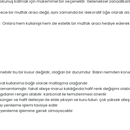
ir dokunuş katmak için mükemmel bir seçenektir. Geleneksel zanaatkarlı
adece bir mutfak aracı değil, aynı zamanda bir dekoratif öğe olarak da 
. Onlara hem kullanışlı hem de estetik bir mutfak aracı hediye ederek
enebilir bu bir kusur değildir, olağan bir durumdur. Bakırı nemden k
at kullanıma bağlı olarak matlaşma olağandır.
amamlamıştır. fakat ateşe maruz kaldığında hafif renk değişimi olabil
gıdanın rengini alabilir. karbonat ile temizlenmesi önerilir.
 sünger ve hafif deterjan ile elde yıkayın ve kuru tutun. çok yüksek at
 yenileme işlemi tavsiye edilir.
 yenileme işlemine gerek olmayacaktır.