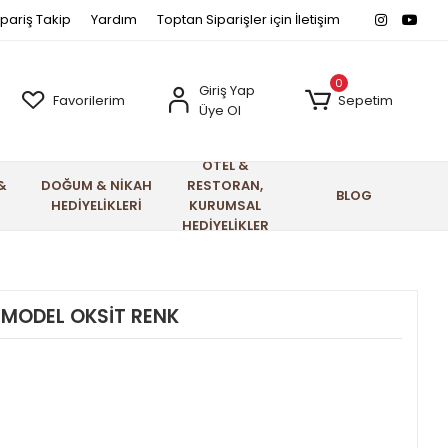
ipariş Takip
Yardım
Toptan Siparişler için İletişim
0
Giriş Yap
Favorilerim
Sepetim
Üye Ol
OTEL &
&
DOĞUM & NİKAH
RESTORAN,
BLOG
HEDİYELİKLERİ
KURUMSAL
HEDİYELİKLER
İ MODEL OKSİT RENK