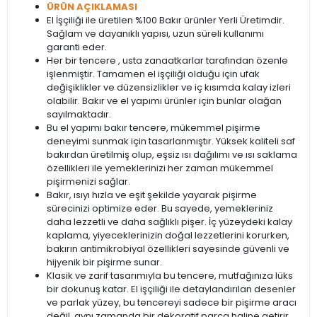
ÜRÜN AÇIKLAMASI
El İşçiliği ile üretilen %100 Bakır ürünler Yerli Üretimdir.
Sağlam ve dayanıklı yapısı, uzun süreli kullanımı
garanti eder.
Her bir tencere , usta zanaatkarlar tarafından özenle
işlenmiştir. Tamamen el işçiliği olduğu için ufak
değişiklikler ve düzensizlikler ve iç kısımda kalay izleri
olabilir. Bakır ve el yapımı ürünler için bunlar olağan
sayılmaktadır.
Bu el yapımı bakır tencere, mükemmel pişirme
deneyimi sunmak için tasarlanmıştır. Yüksek kaliteli saf
bakırdan üretilmiş olup, eşsiz ısı dağılımı ve ısı saklama
özellikleri ile yemeklerinizi her zaman mükemmel
pişirmenizi sağlar.
Bakır, ısıyı hızla ve eşit şekilde yayarak pişirme
sürecinizi optimize eder. Bu sayede, yemekleriniz
daha lezzetli ve daha sağlıklı pişer. İç yüzeydeki kalay
kaplama, yiyeceklerinizin doğal lezzetlerini korurken,
bakırın antimikrobiyal özellikleri sayesinde güvenli ve
hijyenik bir pişirme sunar.
Klasik ve zarif tasarımıyla bu tencere, mutfağınıza lüks
bir dokunuş katar. El işçiliği ile detaylandırılan desenler
ve parlak yüzey, bu tencereyi sadece bir pişirme aracı
değil, aynı zamanda bir dekoratif parça haline getirir.