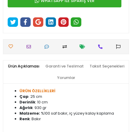
WHATSAPP İLE SİPARİŞ VER
Ürün Açıklaması
Garanti ve Teslimat
Taksit Seçenekleri
Yorumlar
ÜRÜN ÖZELLİKLERİ
Çap
: 25 cm
Derinlik
: 10 cm
Ağırlık
: 930 gr
Malzeme:
%100 saf bakır, iç yüzey kalay kaplama
Renk
: Bakır