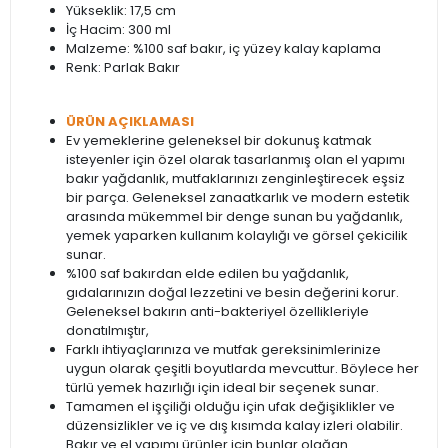
Yükseklik: 17,5 cm
İç Hacim: 300 ml
Malzeme: %100 saf bakır, iç yüzey kalay kaplama
Renk: Parlak Bakır
ÜRÜN AÇIKLAMASI
Ev yemeklerine geleneksel bir dokunuş katmak
isteyenler için özel olarak tasarlanmış olan el yapımı
bakır yağdanlık, mutfaklarınızı zenginleştirecek eşsiz
bir parça. Geleneksel zanaatkarlık ve modern estetik
arasında mükemmel bir denge sunan bu yağdanlık,
yemek yaparken kullanım kolaylığı ve görsel çekicilik
sunar.
%100 saf bakırdan elde edilen bu yağdanlık,
gıdalarınızın doğal lezzetini ve besin değerini korur.
Geleneksel bakırın anti-bakteriyel özellikleriyle
donatılmıştır,
Farklı ihtiyaçlarınıza ve mutfak gereksinimlerinize
uygun olarak çeşitli boyutlarda mevcuttur. Böylece her
türlü yemek hazırlığı için ideal bir seçenek sunar.
Tamamen el işçiliği olduğu için ufak değişiklikler ve
düzensizlikler ve iç ve dış kısımda kalay izleri olabilir.
Bakır ve el yapımı ürünler için bunlar olağan