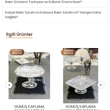
Bakır Ürünlerin Tarihçesi ve Kültürel Önemi Nasıl?
Kalaylı Bakır Sürahi mi Kalaysız Bakır Sürahi mi? Hangisi Daha
Sağlıklı?
İlgili Ürünler
KARGO
KARGO
BEDAVA
BEDAVA
GÜMÜŞ KAPLAMA KARE
CAMLI SUNUMLUK
İNGİLİZ BORDÜR MODEL
9.990,00 TL
GÜMÜŞ KAPLAMA