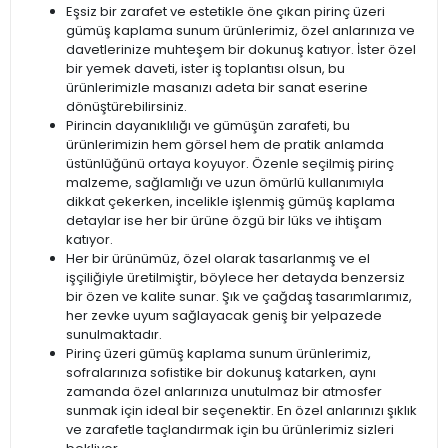
Eşsiz bir zarafet ve estetikle öne çıkan pirinç üzeri
gümüş kaplama sunum ürünlerimiz, özel anlarınıza ve
davetlerinize muhteşem bir dokunuş katıyor. İster özel
bir yemek daveti, ister iş toplantısı olsun, bu
ürünlerimizle masanızı adeta bir sanat eserine
dönüştürebilirsiniz.
Pirincin dayanıklılığı ve gümüşün zarafeti, bu
ürünlerimizin hem görsel hem de pratik anlamda
üstünlüğünü ortaya koyuyor. Özenle seçilmiş pirinç
malzeme, sağlamlığı ve uzun ömürlü kullanımıyla
dikkat çekerken, incelikle işlenmiş gümüş kaplama
detaylar ise her bir ürüne özgü bir lüks ve ihtişam
katıyor.
Her bir ürünümüz, özel olarak tasarlanmış ve el
işçiliğiyle üretilmiştir, böylece her detayda benzersiz
bir özen ve kalite sunar. Şık ve çağdaş tasarımlarımız,
her zevke uyum sağlayacak geniş bir yelpazede
sunulmaktadır.
Pirinç üzeri gümüş kaplama sunum ürünlerimiz,
sofralarınıza sofistike bir dokunuş katarken, aynı
zamanda özel anlarınıza unutulmaz bir atmosfer
sunmak için ideal bir seçenektir. En özel anlarınızı şıklık
ve zarafetle taçlandırmak için bu ürünlerimiz sizleri