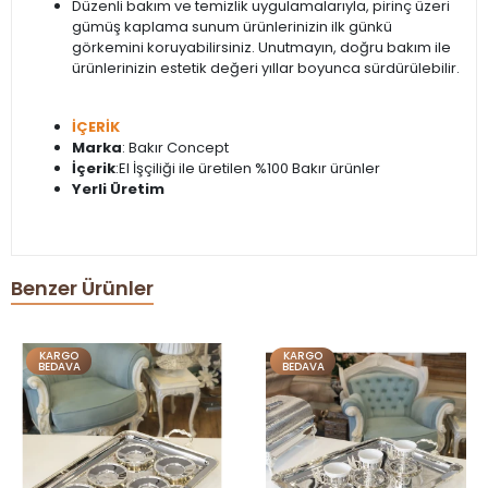
Düzenli bakım ve temizlik uygulamalarıyla, pirinç üzeri
gümüş kaplama sunum ürünlerinizin ilk günkü
görkemini koruyabilirsiniz. Unutmayın, doğru bakım ile
ürünlerinizin estetik değeri yıllar boyunca sürdürülebilir.
İÇERİK
Marka
: Bakır Concept
İçerik
:El İşçiliği ile üretilen %100 Bakır ürünler
Yerli Üretim
Benzer Ürünler
KARGO
KARGO
BEDAVA
BEDAVA