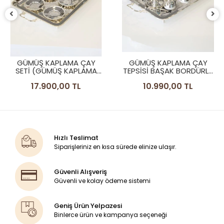
GÜMÜŞ KAPLAMA ÇAY
GÜMÜŞ KAPLAMA ÇAY
SETİ (GÜMÜŞ KAPLAMA
TEPSİSİ BAŞAK BORDÜRLÜ
ÇAY TEPSISI VE 6 ADET
MODEL
17.900,00 TL
10.990,00 TL
ÇAY TABAĞI) İNGİLİZ
BORDÜRLÜ MODEL
Hızlı Teslimat
Siparişleriniz en kısa sürede elinize ulaşır.
Güvenli Alışveriş
Güvenli ve kolay ödeme sistemi
Geniş Ürün Yelpazesi
Binlerce ürün ve kampanya seçeneği