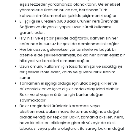
eşsiz lezzetler yaratmanıza olanak tanır. Geleneksel
yöntemlerle üretilen bu cezve, her fincan Türk
kahvesini mükemmel bir şekilde pişirmenizi sağlar.
El İşçiliği ile üretilen %100 Bakır ürünler Yerli Üretimdir.
Sağlam ve dayanıklı yapısı, uzun süreli kullanımı
garanti eder.
Isıyı hızlı ve eşit bir şekilde dağıtarak, kahvenizin her
seferinde kusursuz bir şekilde demlenmesini sağlar.
Her bir cezve, geleneksel yöntemlerle ve büyük bir
özenle elde şekillendirilmiştir, bu da her birinin eşsiz bir
hikayesi ve karakteri olmasını sağlar.
Uzun ömürlü kullanım için tasarlanmıştır ve sıcaklığı iyi
bir şekilde izole eder, kolay ve güvenli bir kullanım
sunar.
Tamamen el işçiliği olduğu için ufak değişiklikler ve
düzensizlikler ve iç ve dış kısımda kalay izleri olabilir.
Bakır ve el yapımı ürünler için bunlar olağan
sayılmaktadır.
Bakır rengindeki ürünlerin kararması veya
oksitlenmesi, bakırın hava ile temas ettiğinde doğal
olarak verdiği bir tepkidir. Bakır, zamanla oksijen, nem,
hava kirleticileri etkileşime girerek yüzeyinde oksit
tabakası veya patina oluşturur. Bu süreç, bakırın doğal