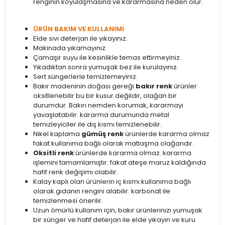
renginin koyulaşmasına ve kararmasına neden olur.
ÜRÜN BAKIM VE KULLANIMI
Elde sıvı deterjan ile yıkayınız.
Makinada yıkamayınız.
Çamaşır suyu ile kesinlikle temas ettirmeyiniz.
Yıkadıktan sonra yumuşak bez ile kurulayınız.
Sert süngerlerle temizlemeyiniz.
Bakır madeninin doğası gereği
bakır renk
ürünler
oksitlenebilir bu bir kusur değildir, olağan bir
durumdur. Bakırı nemden korumak, kararmayı
yavaşlatabilir. kararma durumunda metal
temizleyiciler ile dış kısmı temizlenebilir.
Nikel kaplama
gümüş renk
ürünlerde kararma olmaz
fakat kullanıma bağlı olarak matlaşma olağandır.
Oksitli renk
ürünlerde kararma olmaz. kararma
işlemini tamamlamıştır. fakat ateşe maruz kaldığında
hafif renk değişimi olabilir.
Kalay kaplı olan ürünlerin iç kısmı kullanıma bağlı
olarak gıdanın rengini alabilir. karbonat ile
temizlenmesi önerilir.
Uzun ömürlü kullanım için, bakır ürünlerinizi yumuşak
bir sünger ve hafif deterjan ile elde yıkayın ve kuru