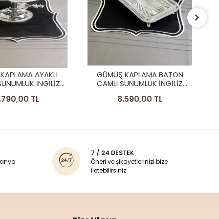
BAKIR SU SEBİLİ 9,5L
(DAMACANA)
11.500,00 TL
KAPLAMA BATON
UNUMLUK İNGİLİZ
RDÜR MODEL
.590,00 TL
7 / 24 DESTEK
panya
Öneri ve şikayetlerinizi bize
iletebilirsiniz.