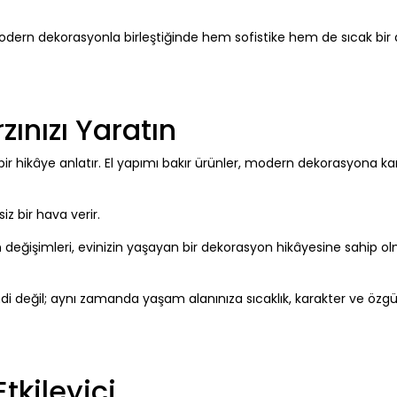
ern dekorasyonla birleştiğinde hem sofistike hem de sıcak bir
zınızı Yaratın
lı bir hikâye anlatır. El yapımı bakır ürünler, modern dekorasyona k
siz bir hava verir.
değişimleri, evinizin yaşayan bir dekorasyon hikâyesine sahip ol
i değil; aynı zamanda yaşam alanınıza sıcaklık, karakter ve özg
kileyici