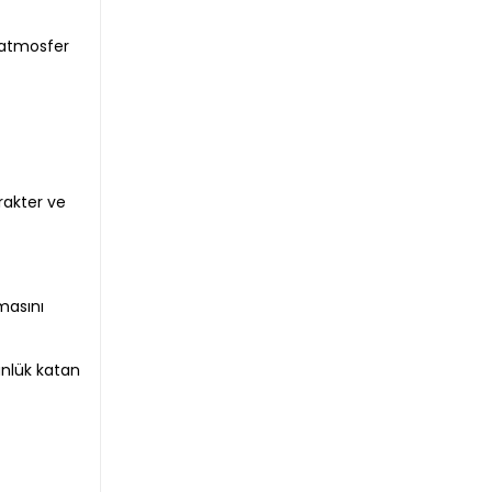
 atmosfer
arakter ve
masını
ünlük katan