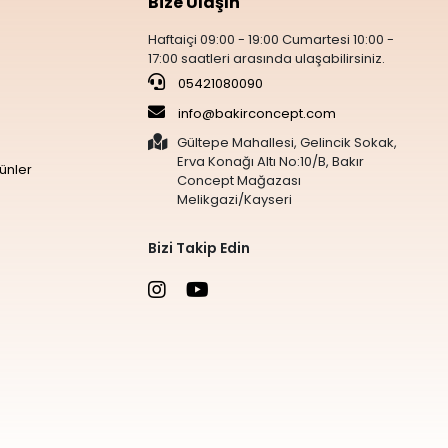
Bize Ulaşın
Haftaiçi 09:00 - 19:00 Cumartesi 10:00 -
17:00 saatleri arasında ulaşabilirsiniz.
05421080090
info@bakirconcept.com
Gültepe Mahallesi, Gelincik Sokak,
Erva Konağı Altı No:10/B, Bakır
ünler
Concept Mağazası
Melikgazi/Kayseri
Bizi Takip Edin