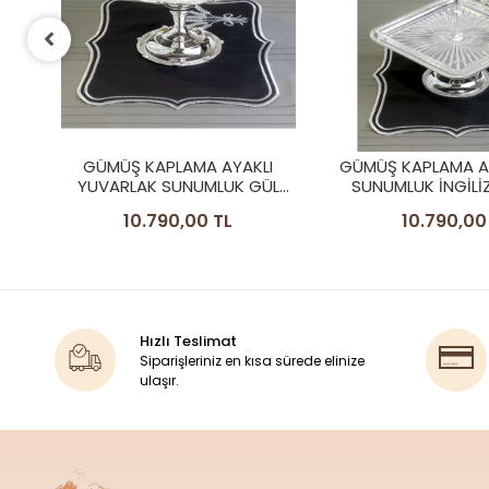
GÜMÜŞ KAPLAMA AYAKLI KARE
GÜMÜŞ KAPLAMA K
L
SUNUMLUK İNGİLİZ BORDÜR
SUNUMLUK İNGİLİ
CAMLI MODEL
MODEL
10.790,00 TL
9.990,00 
Hızlı Teslimat
Siparişleriniz en kısa sürede elinize
ulaşır.