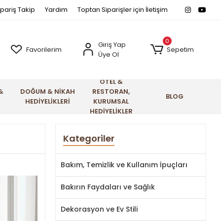
ipariş Takip
Yardım
Toptan Siparişler için İletişim
0
Giriş Yap
Favorilerim
Sepetim
Üye Ol
OTEL &
&
DOĞUM & NİKAH
RESTORAN,
BLOG
HEDİYELİKLERİ
KURUMSAL
HEDİYELİKLER
Kategoriler
Bakım, Temizlik ve Kullanım İpuçları
Bakırın Faydaları ve Sağlık
Dekorasyon ve Ev Stili