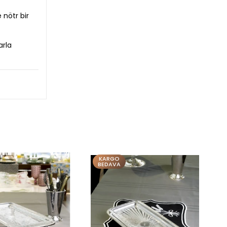
 nötr bir
arla
KARGO
BEDAVA