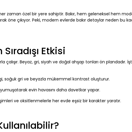
her zaman özel bir yere sahiptir. Bakır, hem geleneksel hem mo
larak öne çıkıyor. Peki, modern evlerde bakır detaylar neden bu kad
 Sıradışı Etkisi
alışır. Beyaz, gri, siyah ve doğal ahşap tonları ön plandadır. İş
gi, soğuk gri ve beyazla mükemmel kontrast oluşturur.
ı yumuşatarak evin havasını daha davetkar yapar.
imleri ve oksitlenmelerle her evde eşsiz bir karakter yaratır.
ullanılabilir?