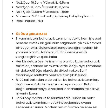
No2:Çap: 10,5cm /Yükseklik: 9,5cm
No3:Çap: 11,5cm /Yükseklik: 10,5cm
No4:Çap: 12,5cm /Yükseklik: 11,5cm
Malzeme: %100 saf bakır, içi yüzey kalay kaplama.
Renk: Parlak Bakır
ÜRÜN AÇIKLAMASI
El yapımı bakır baharatlık takımı, mutfakta hem işlevsel
hem de estetik bir görünüm sağlamak için mükemmel
bir seçenektir. Geleneksel zanaatkarlığın modern bir
yorumu olan bu takımlar, mutfak deneyiminizi
zenginleştirir ve şıklık katar.
Her bir detayı özenle işlenmiş olan bu bakır baharatlık
takımları, sadece bir mutfak aracı değil, aynı zamanda
bir dekoratif öğe olarak da dikkat çeker. Zarif
tasarımıyla mutfakta benzersiz bir şıklık sunar.
%100 saf bakırdan elde edilen bu baharatlık takımları,
doğal ve sağlıklı bir mutfak deneyimi sunar. Bakırın
doğal antibakteriyel özellikleri, baharatların tazelik ve
hijyenini korur.
Farklı boyutlarda ve tasarımlarda bulunan bu bakır
baharatlık takımları, mutfak ihtiyaçlarınıza uygun
seçenekler sunar. Modern minimalistten geleneksel