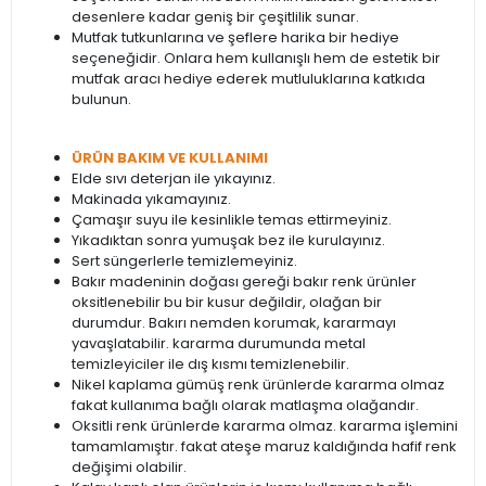
desenlere kadar geniş bir çeşitlilik sunar.
Mutfak tutkunlarına ve şeflere harika bir hediye
seçeneğidir. Onlara hem kullanışlı hem de estetik bir
mutfak aracı hediye ederek mutluluklarına katkıda
bulunun.
ÜRÜN BAKIM VE KULLANIMI
Elde sıvı deterjan ile yıkayınız.
Makinada yıkamayınız.
Çamaşır suyu ile kesinlikle temas ettirmeyiniz.
Yıkadıktan sonra yumuşak bez ile kurulayınız.
Sert süngerlerle temizlemeyiniz.
Bakır madeninin doğası gereği bakır renk ürünler
oksitlenebilir bu bir kusur değildir, olağan bir
durumdur. Bakırı nemden korumak, kararmayı
yavaşlatabilir. kararma durumunda metal
temizleyiciler ile dış kısmı temizlenebilir.
Nikel kaplama gümüş renk ürünlerde kararma olmaz
fakat kullanıma bağlı olarak matlaşma olağandır.
Oksitli renk ürünlerde kararma olmaz. kararma işlemini
tamamlamıştır. fakat ateşe maruz kaldığında hafif renk
değişimi olabilir.