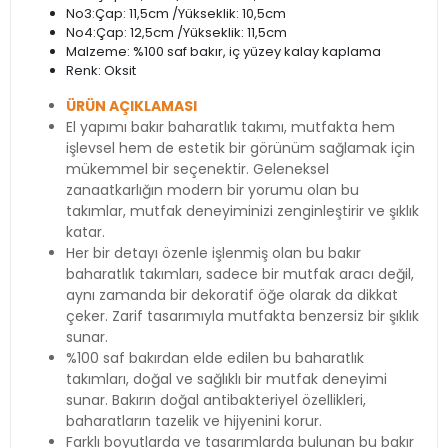
No3:Çap: 11,5cm /Yükseklik: 10,5cm
No4:Çap: 12,5cm /Yükseklik: 11,5cm
Malzeme: %100 saf bakır, iç yüzey kalay kaplama
Renk: Oksit
ÜRÜN AÇIKLAMASI
El yapımı bakır baharatlık takımı, mutfakta hem
işlevsel hem de estetik bir görünüm sağlamak için
mükemmel bir seçenektir. Geleneksel
zanaatkarlığın modern bir yorumu olan bu
takımlar, mutfak deneyiminizi zenginleştirir ve şıklık
katar.
Her bir detayı özenle işlenmiş olan bu bakır
baharatlık takımları, sadece bir mutfak aracı değil,
aynı zamanda bir dekoratif öğe olarak da dikkat
çeker. Zarif tasarımıyla mutfakta benzersiz bir şıklık
sunar.
%100 saf bakırdan elde edilen bu baharatlık
takımları, doğal ve sağlıklı bir mutfak deneyimi
sunar. Bakırın doğal antibakteriyel özellikleri,
baharatların tazelik ve hijyenini korur.
Farklı boyutlarda ve tasarımlarda bulunan bu bakır