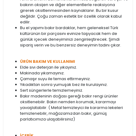
bakırın oksijen ve diğer elementlerle reaksiyona
girerek oksitlenmesinden kaynaklanır. Bu bir kusur
değildir. Çoğu zaman estetik bir özellik olarak kabul
edilir.
Bu el yapımı bakır bardaklar, hem geleneksel Türk
kültürünün bir parçasını evinize taşıyacak hem de
günlük içecek deneyiminizi zenginleştirecek. Şimdi
sipariş verin ve bu benzersiz deneyimin tadını çıkar.
ÜRÜN BAKIM VE KULLANIMI
Elde sıvı deterjan ile yıkayınız.
Makinada yıkamayınız.
Çamaşır suyu ile temas ettirmeyiniz.
Yıkadıktan sonra yumuşak bez ile kurulayınız.
Sert süngerlerle temizlemeyiniz.
Bakır madeninin doğası gereği bakır rengi ürünler
oksitlenebilir. Bakırı nemden korumak, kararmayı
yavaşlatabilir. ( Metal temizleyici ile kararma lekeleri
temizlenebilir, mağazamızdan bakır, gümüş
parlatıcımıza ulaşabilirsiniz)
İÇERİK