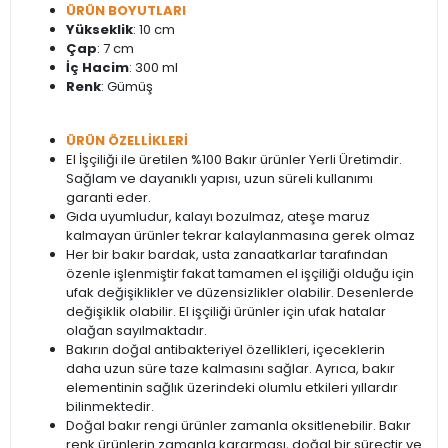
ÜRÜN BOYUTLARI
Yükseklik
: 10 cm
Çap
: 7 cm
İç Hacim
: 300 ml
Renk
: Gümüş
ÜRÜN ÖZELLİKLERİ
El İşçiliği ile üretilen %100 Bakır ürünler Yerli Üretimdir.
Sağlam ve dayanıklı yapısı, uzun süreli kullanımı
garanti eder.
Gıda uyumludur, kalayı bozulmaz, ateşe maruz
kalmayan ürünler tekrar kalaylanmasına gerek olmaz
Her bir bakır bardak, usta zanaatkarlar tarafından
özenle işlenmiştir fakat tamamen el işçiliği olduğu için
ufak değişiklikler ve düzensizlikler olabilir. Desenlerde
değişiklik olabilir. El işçiliği ürünler için ufak hatalar
olağan sayılmaktadır.
Bakırın doğal antibakteriyel özellikleri, içeceklerin
daha uzun süre taze kalmasını sağlar. Ayrıca, bakır
elementinin sağlık üzerindeki olumlu etkileri yıllardır
bilinmektedir.
Doğal bakır rengi ürünler zamanla oksitlenebilir. Bakır
renk ürünlerin zamanla kararması, doğal bir süreçtir ve