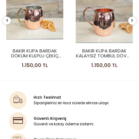
BAKIR KUPA BARDAK
BAKIR KUPA BARDAK
DÖKÜM KULPLU ÇEKİÇ
KALAYSIZ TOMBUL DÖVME
DÖVME MODEL BAKIR
MODEL PARLAK RENK
1.150,00 TL
1.150,00 TL
RENK
Hızlı Teslimat
Siparişleriniz en kısa sürede elinize ulaşır.
Güvenli Alışveriş
Güvenli ve kolay ödeme sistemi