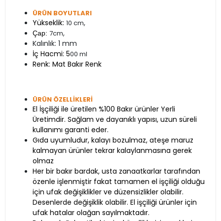
ÜRÜN BOYUTLARI
Yükseklik:
,
10 cm
,
7cm
Çap:
Kalınlık: 1 mm
İç Hacmi: 5
00 ml
Renk: Mat Bakır Renk
ÜRÜN ÖZELLİKLERİ
El İşçiliği ile üretilen %100 Bakır ürünler Yerli
Üretimdir. Sağlam ve dayanıklı yapısı, uzun süreli
kullanımı garanti eder.
Gıda uyumludur, kalayı bozulmaz, ateşe maruz
kalmayan ürünler tekrar kalaylanmasına gerek
olmaz
Her bir bakır bardak, usta zanaatkarlar tarafından
özenle işlenmiştir fakat tamamen el işçiliği olduğu
için ufak değişiklikler ve düzensizlikler olabilir.
Desenlerde değişiklik olabilir. El işçiliği ürünler için
ufak hatalar olağan sayılmaktadır.