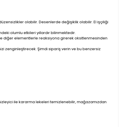
nsizlikler olabilir. Desenlerde değişiklik olabilir. El işçiliği
eki olumlu etkileri yıllardır bilinmektedir.
n ve diğer elementlerle reaksiyona girerek oksitlenmesinden
i zenginleştirecek. Şimdi sipariş verin ve bu benzersiz
mizleyici ile kararma lekeleri temizlenebilir, mağazamızdan