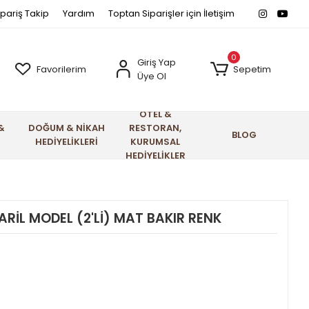
ipariş Takip
Yardım
Toptan Siparişler için İletişim
0
Giriş Yap
Favorilerim
Sepetim
Üye Ol
OTEL &
&
DOĞUM & NİKAH
RESTORAN,
BLOG
HEDİYELİKLERİ
KURUMSAL
HEDİYELİKLER
RİL MODEL (2'Lİ) MAT BAKIR RENK