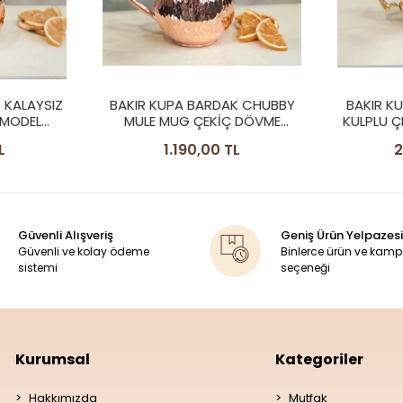
K CHUBBY
BAKIR KUPA BARDAK DÖKÜM
BAKIR K
 DÖVME
KULPLU ÇEKİÇ DÖVME PARLAK
MULE MU
RENK (2'Lİ)
L
2.090,00 TL
2
Güvenli Alışveriş
Geniş Ürün Yelpazesi
Güvenli ve kolay ödeme
Binlerce ürün ve kam
sistemi
seçeneği
Kurumsal
Kategoriler
Hakkımızda
Mutfak