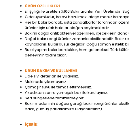
ÜRÜN ÖZELLİKLERİ
El İşçiliği ile üretilen %100 Bakır ürünler Yerli Üretimdir. 
Gıda uyumludur, kalayı bozulmaz, ateşe maruz kalmaya
Her bir bakır bardak, usta zanaatkarlar tarafından özenle iş
ürünler için ufak hatalar olağan sayılmaktadır.
Bakırın doğal antibakteriyel özellikleri, içeceklerin daha 
Doğal bakır rengi ürünler zamanla oksitlenebilir. Bakır 
kaynaklanır. Bu bir kusur değildir. Çoğu zaman estetik bir 
Bu el yapımı bakır bardaklar, hem geleneksel Türk kültü
deneyimin tadını çıkar.
ÜRÜN BAKIM VE KULLANIMI
Elde sıvı deterjan ile yıkayınız.
Makinada yıkamayınız.
Çamaşır suyu ile temas ettirmeyiniz.
Yıkadıktan sonra yumuşak bez ile kurulayınız.
Sert süngerlerle temizlemeyiniz.
Bakır madeninin doğası gereği bakır rengi ürünler oksitl
bakır, gümüş parlatıcımıza ulaşabilirsiniz)
İÇERİK