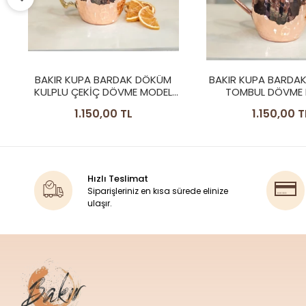
BAKIR KUPA BARDAK KALAYSIZ
BAKIR KUPA BARDA
TOMBUL DÖVME MODEL
MULE MUG ÇEKİÇ
PARLAK RENK
BARDAK
1.150,00 TL
1.190,00 T
Hızlı Teslimat
Siparişleriniz en kısa sürede elinize
ulaşır.