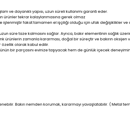
Sağlam ve dayanıklı yapısı, uzun süreli kullanımı garanti eder.
n ürünler tekrar kalaylanmasına gerek olmaz
lenmiştir fakat tamamen el işçiliği olduğu için ufak değişiklikler ve düze
uzun süre taze kalmasını sağlar. Ayrıca, bakır elementinin sağlık üzerind
renk ürünlerin zamanla kararması, doğal bir süreçtir ve bakırın oksije
özellik olarak kabul edilir.
rünün bir parçasını evinize taşıyacak hem de günlük içecek deneyiminiz
enebilir. Bakırı nemden korumak, kararmayı yavaşlatabilir. ( Metal te