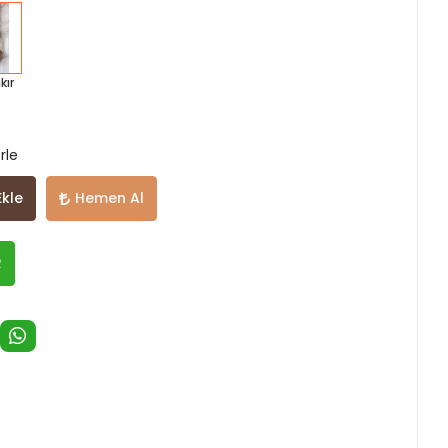
kır
rle
Ekle
Hemen Al
R