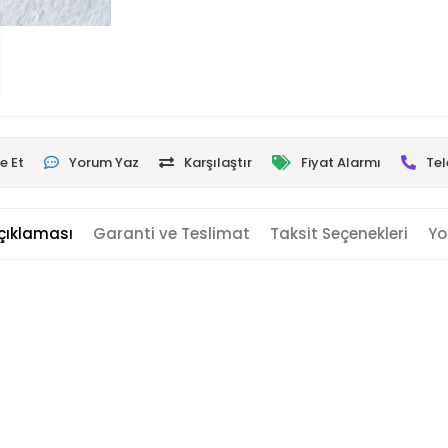
e Et
Yorum Yaz
Karşılaştır
Fiyat Alarmı
Tel
çıklaması
Garanti ve Teslimat
Taksit Seçenekleri
Yo