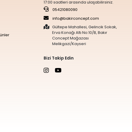
17:00 saatleri arasında ulaşabilirsiniz.
05421080090
info@bakirconcept.com
Gültepe Mahallesi, Gelincik Sokak,
Erva Konağı Altı No:10/B, Bakır
ünler
Concept Mağazası
Melikgazi/Kayseri
Bizi Takip Edin