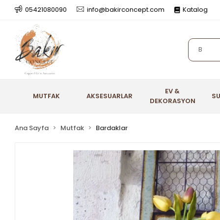
05421080090
info@bakirconcept.com
Katalog
EV &
MUTFAK
AKSESUARLAR
S
DEKORASYON
Ana Sayfa
Mutfak
Bardaklar