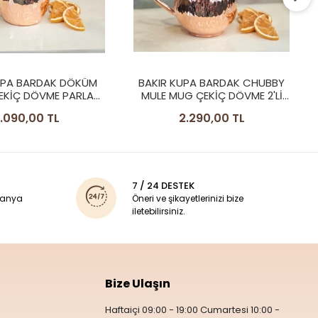
BAKIR KUPA BARDAK KALAYSIZ
TOMBUL DÖVME MODEL 2'Lİ
PARLAK RENK
2.090,00 TL
UPA BARDAK CHUBBY
G ÇEKİÇ DÖVME 2'Lİ
BARDAK
.290,00 TL
7 / 24 DESTEK
panya
Öneri ve şikayetlerinizi bize
iletebilirsiniz.
Bize Ulaşın
Haftaiçi 09:00 - 19:00 Cumartesi 10:00 -