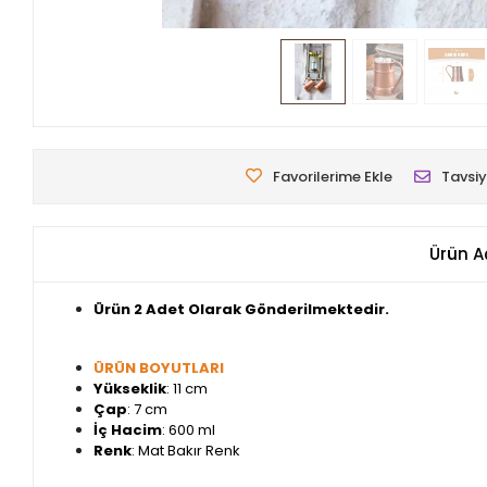
Favorilerime Ekle
Tavsiy
Ürün A
Ürün 2 Adet Olarak Gönderilmektedir.
ÜRÜN BOYUTLARI
Yükseklik
: 11 cm
Çap
: 7 cm
İç Hacim
: 600 ml
Renk
: Mat Bakır Renk