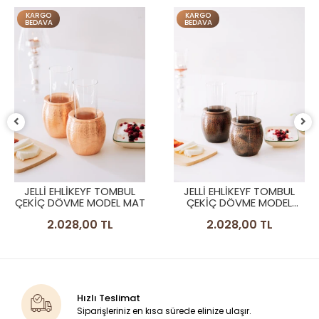
KARGO
KARGO
BEDAVA
BEDAVA
JELLI EHLIKEYF TOMBUL
JELLI EHLIKEYF TOMBUL
ÇEKIÇ DÖVME MODEL MAT
ÇEKIÇ DÖVME MODEL
OKSIT
2.028,00 TL
2.028,00 TL
Hızlı Teslimat
Siparişleriniz en kısa sürede elinize ulaşır.