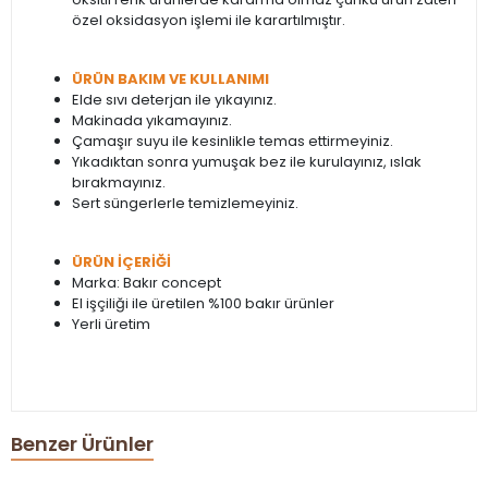
özel oksidasyon işlemi ile karartılmıştır.
ÜRÜN BAKIM VE KULLANIMI
Elde sıvı deterjan ile yıkayınız.
Makinada yıkamayınız.
Çamaşır suyu ile kesinlikle temas ettirmeyiniz.
Yıkadıktan sonra yumuşak bez ile kurulayınız, ıslak
bırakmayınız.
Sert süngerlerle temizlemeyiniz.
ÜRÜN İÇERİĞİ
Marka: Bakır concept
El işçiliği ile üretilen %100 bakır ürünler
Yerli üretim
Benzer Ürünler