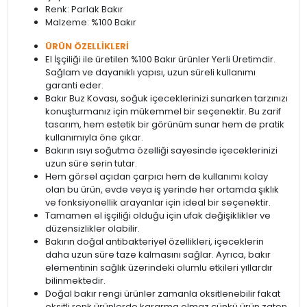
Renk: Parlak Bakır
Malzeme: %100 Bakır
ÜRÜN ÖZELLİKLERİ
El İşçiliği ile üretilen %100 Bakır ürünler Yerli Üretimdir.
Sağlam ve dayanıklı yapısı, uzun süreli kullanımı
garanti eder.
Bakır Buz Kovası, soğuk içeceklerinizi sunarken tarzınızı
konuşturmanız için mükemmel bir seçenektir. Bu zarif
tasarım, hem estetik bir görünüm sunar hem de pratik
kullanımıyla öne çıkar.
Bakırın ısıyı soğutma özelliği sayesinde içeceklerinizi
uzun süre serin tutar.
Hem görsel açıdan çarpıcı hem de kullanımı kolay
olan bu ürün, evde veya iş yerinde her ortamda şıklık
ve fonksiyonellik arayanlar için ideal bir seçenektir.
Tamamen el işçiliği olduğu için ufak değişiklikler ve
düzensizlikler olabilir.
Bakırın doğal antibakteriyel özellikleri, içeceklerin
daha uzun süre taze kalmasını sağlar. Ayrıca, bakır
elementinin sağlık üzerindeki olumlu etkileri yıllardır
bilinmektedir.
Doğal bakır rengi ürünler zamanla oksitlenebilir fakat
oksitli renk ürünlerde kararma olmaz çünkü ürün zaten