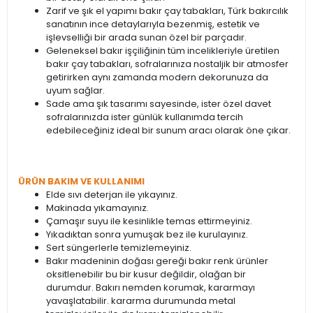
Zarif ve şık el yapımı bakır çay tabakları, Türk bakırcılık
sanatının ince detaylarıyla bezenmiş, estetik ve
işlevselliği bir arada sunan özel bir parçadır.
Geleneksel bakır işçiliğinin tüm incelikleriyle üretilen
bakır çay tabakları, sofralarınıza nostaljik bir atmosfer
getirirken aynı zamanda modern dekorunuza da
uyum sağlar.
Sade ama şık tasarımı sayesinde, ister özel davet
sofralarınızda ister günlük kullanımda tercih
edebileceğiniz ideal bir sunum aracı olarak öne çıkar.
ÜRÜN BAKIM VE KULLANIMI
Elde sıvı deterjan ile yıkayınız.
Makinada yıkamayınız.
Çamaşır suyu ile kesinlikle temas ettirmeyiniz.
Yıkadıktan sonra yumuşak bez ile kurulayınız.
Sert süngerlerle temizlemeyiniz.
Bakır madeninin doğası gereği bakır renk ürünler
oksitlenebilir bu bir kusur değildir, olağan bir
durumdur. Bakırı nemden korumak, kararmayı
yavaşlatabilir. kararma durumunda metal