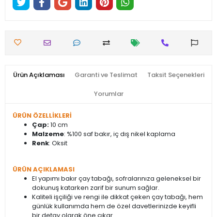
Ürün Açıklaması
Garanti ve Teslimat
Taksit Seçenekleri
Yorumlar
ÜRÜN ÖZELLİKLERİ
Çap:
10 cm
Malzeme
: %100 saf bakır, iç dış nikel kaplama
Renk
: Oksit
ÜRÜN AÇIKLAMASI
El yapımı bakır çay tabağı, sofralarınıza geleneksel bir
dokunuş katarken zarif bir sunum sağlar.
Kaliteli işçiliği ve rengi ile dikkat çeken çay tabağı, hem
günlük kullanımda hem de özel davetlerinizde keyifli
bir detay olarak öne çıkar.