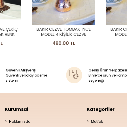
BAK İNCE
BAKIR CEZVE TOMBAK İNCE
BAKIR C
 CEZVE
MODEL 5 KİŞİLİK CEZVE
DÖVME M
L
590,00 TL
Güvenli Alışveriş
Geniş Ürün Yelpazesi
Güvenli ve kolay ödeme
Binlerce ürün ve kam
sistemi
seçeneği
Kurumsal
Kategoriler
Hakkımızda
Mutfak