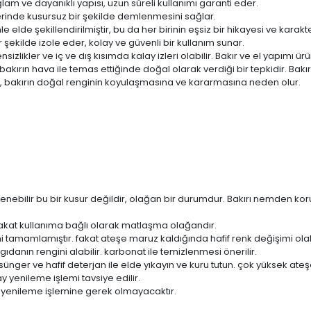
Sağlam ve dayanıklı yapısı, uzun süreli kullanımı garanti eder.
seferinde kusursuz bir şekilde demlenmesini sağlar.
elde şekillendirilmiştir, bu da her birinin eşsiz bir hikayesi ve karakt
ir şekilde izole eder, kolay ve güvenli bir kullanım sunar.
sizlikler ve iç ve dış kısımda kalay izleri olabilir. Bakır ve el yapımı ü
akırın hava ile temas ettiğinde doğal olarak verdiği bir tepkidir. Bakır
ç, bakırın doğal renginin koyulaşmasına ve kararmasına neden olur.
tlenebilir bu bir kusur değildir, olağan bir durumdur. Bakırı nemden 
kat kullanıma bağlı olarak matlaşma olağandır.
tamamlamıştır. fakat ateşe maruz kaldığında hafif renk değişimi olabi
gıdanın rengini alabilir. karbonat ile temizlenmesi önerilir.
 sünger ve hafif deterjan ile elde yıkayın ve kuru tutun. çok yüksek at
 yenileme işlemi tavsiye edilir.
 yenileme işlemine gerek olmayacaktır.