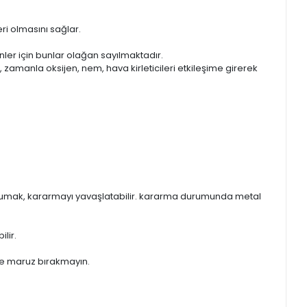
eri olmasını sağlar.
rünler için bunlar olağan sayılmaktadır.
, zamanla oksijen, nem, hava kirleticileri etkileşime girerek
korumak, kararmayı yavaşlatabilir. kararma durumunda metal
lir.
eşe maruz bırakmayın.