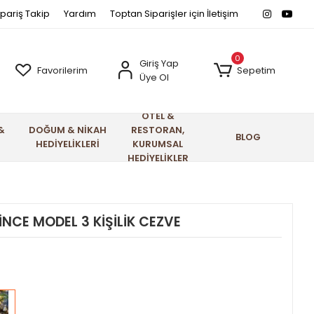
ipariş Takip
Yardım
Toptan Siparişler için İletişim
0
Giriş Yap
Favorilerim
Sepetim
Üye Ol
OTEL &
&
DOĞUM & NİKAH
RESTORAN,
BLOG
HEDİYELİKLERİ
KURUMSAL
HEDİYELİKLER
NCE MODEL 3 KİŞİLİK CEZVE