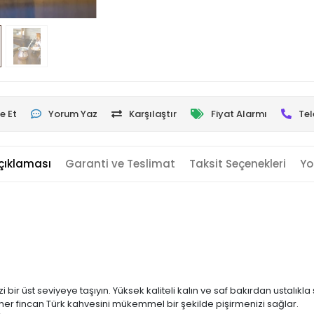
e Et
Yorum Yaz
Karşılaştır
Fiyat Alarmı
Tel
çıklaması
Garanti ve Teslimat
Taksit Seçenekleri
Yo
zi bir üst seviyeye taşıyın. Yüksek kaliteli kalın ve saf bakırdan ustalık
her fincan Türk kahvesini mükemmel bir şekilde pişirmenizi sağlar.