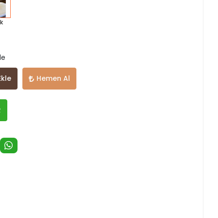
ik
le
Ekle
Hemen Al
R