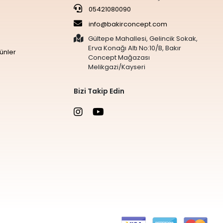
05421080090
info@bakirconcept.com
Gültepe Mahallesi, Gelincik Sokak,
Erva Konağı Altı No:10/B, Bakır
ünler
Concept Mağazası
Melikgazi/Kayseri
Bizi Takip Edin