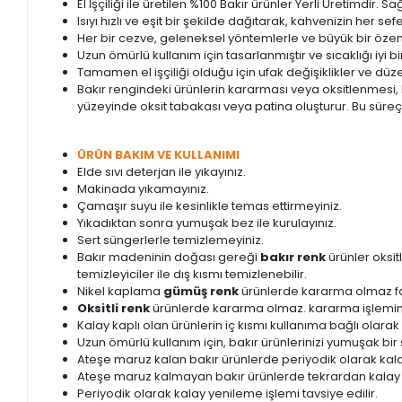
El İşçiliği ile üretilen %100 Bakır ürünler Yerli Üretimdir. 
Isıyı hızlı ve eşit bir şekilde dağıtarak, kahvenizin her 
Her bir cezve, geleneksel yöntemlerle ve büyük bir özenle 
Uzun ömürlü kullanım için tasarlanmıştır ve sıcaklığı iyi b
Tamamen el işçiliği olduğu için ufak değişiklikler ve düzen
Bakır rengindeki ürünlerin kararması veya oksitlenmesi, b
yüzeyinde oksit tabakası veya patina oluşturur. Bu süre
ÜRÜN BAKIM VE KULLANIMI
Elde sıvı deterjan ile yıkayınız.
Makinada yıkamayınız.
Çamaşır suyu ile kesinlikle temas ettirmeyiniz.
Yıkadıktan sonra yumuşak bez ile kurulayınız.
Sert süngerlerle temizlemeyiniz.
Bakır madeninin doğası gereği
bakır renk
ürünler oksi
temizleyiciler ile dış kısmı temizlenebilir.
Nikel kaplama
gümüş renk
ürünlerde kararma olmaz fa
Oksitli renk
ürünlerde kararma olmaz. kararma işlemini 
Kalay kaplı olan ürünlerin iç kısmı kullanıma bağlı olarak 
Uzun ömürlü kullanım için, bakır ürünlerinizi yumuşak bir
Ateşe maruz kalan bakır ürünlerde periyodik olarak kalay
Ateşe maruz kalmayan bakır ürünlerde tekrardan kalay
Periyodik olarak kalay yenileme işlemi tavsiye edilir.