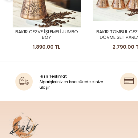
BAKIR TOMBUL CEZVE ÇEKİÇ
BAKIR CEZVE TOM
DÖVME SET PARLAK RENK
MODEL 4 KİŞİLİK
2.790,00 TL
490,00 T
Hızlı Teslimat
Siparişleriniz en kısa sürede elinize
ulaşır.