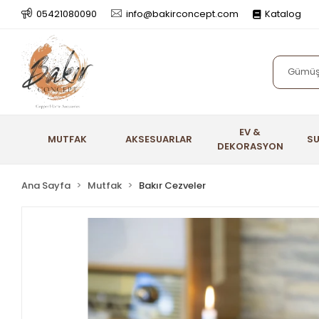
05421080090
info@bakirconcept.com
Katalog
EV &
MUTFAK
AKSESUARLAR
S
DEKORASYON
Ana Sayfa
Mutfak
Bakır Cezveler