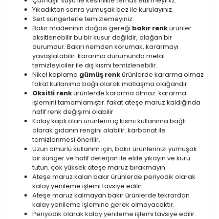
Çamaşır suyu ile kesinlikle temas ettirmeyiniz.
Yıkadıktan sonra yumuşak bez ile kurulayınız.
Sert süngerlerle temizlemeyiniz.
Bakır madeninin doğası gereği
bakır renk
ürünler
oksitlenebilir bu bir kusur değildir, olağan bir
durumdur. Bakırı nemden korumak, kararmayı
yavaşlatabilir. kararma durumunda metal
temizleyiciler ile dış kısmı temizlenebilir.
Nikel kaplama
gümüş renk
ürünlerde kararma olmaz
fakat kullanıma bağlı olarak matlaşma olağandır.
Oksitli renk
ürünlerde kararma olmaz. kararma
işlemini tamamlamıştır. fakat ateşe maruz kaldığında
hafif renk değişimi olabilir.
Kalay kaplı olan ürünlerin iç kısmı kullanıma bağlı
olarak gıdanın rengini alabilir. karbonat ile
temizlenmesi önerilir.
Uzun ömürlü kullanım için, bakır ürünlerinizi yumuşak
bir sünger ve hafif deterjan ile elde yıkayın ve kuru
tutun. çok yüksek ateşe maruz bırakmayın.
Ateşe maruz kalan bakır ürünlerde periyodik olarak
kalay yenileme işlemi tavsiye edilir.
Ateşe maruz kalmayan bakır ürünlerde tekrardan
kalay yenileme işlemine gerek olmayacaktır.
Periyodik olarak kalay yenileme işlemi tavsiye edilir.