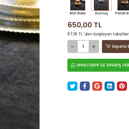
Mat Bakır
Gümüş
Parlak B
650,00 TL
67,18 TL 'den başlayan taksitler
Sepete 
WHATSAPP İLE SİPARİŞ VE