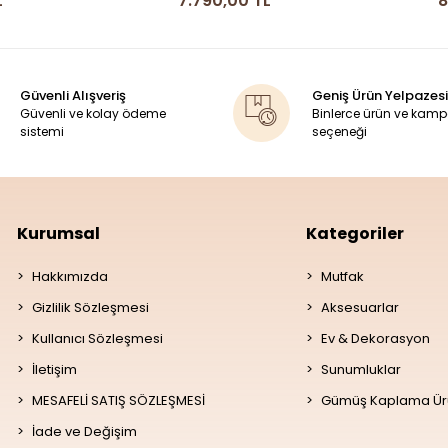
TL
8.490,00 TL
Güvenli Alışveriş
Geniş Ürün Yelpazesi
Güvenli ve kolay ödeme
Binlerce ürün ve kam
sistemi
seçeneği
Kurumsal
Kategoriler
Hakkımızda
Mutfak
Gizlilik Sözleşmesi
Aksesuarlar
Kullanıcı Sözleşmesi
Ev & Dekorasyon
İletişim
Sunumluklar
MESAFELİ SATIŞ SÖZLEŞMESİ
Gümüş Kaplama Ür
İade ve Değişim