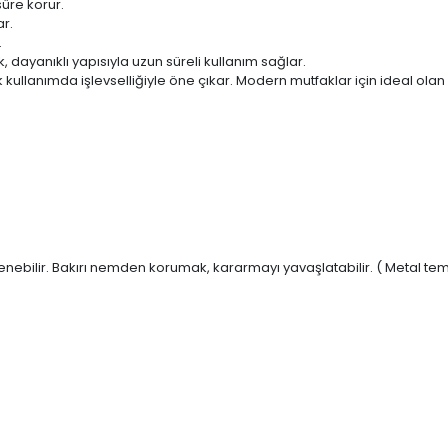
süre korur.
r.
.
, dayanıklı yapısıyla uzun süreli kullanım sağlar.
lanımda işlevselliğiyle öne çıkar. Modern mutfaklar için ideal olan bu 
enebilir. Bakırı nemden korumak, kararmayı yavaşlatabilir. ( Metal te