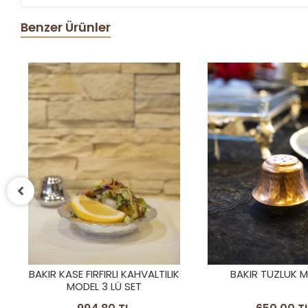
Benzer Ürünler
KARGO
BEDAVA
K
BAKIR TUZLUK MAT 2Lİ
BAKIR SUNUMLUK
OYMA NAKIŞLI 3
BAKIR