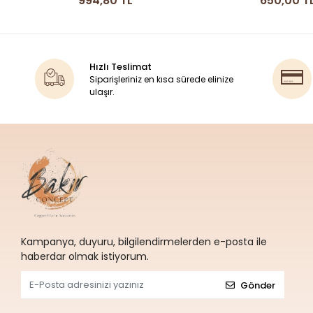
650,00 TL
7.790,00 
Hızlı Teslimat
Siparişleriniz en kısa sürede elinize
ulaşır.
Kampanya, duyuru, bilgilendirmelerden e-posta ile
haberdar olmak istiyorum.
Gönder