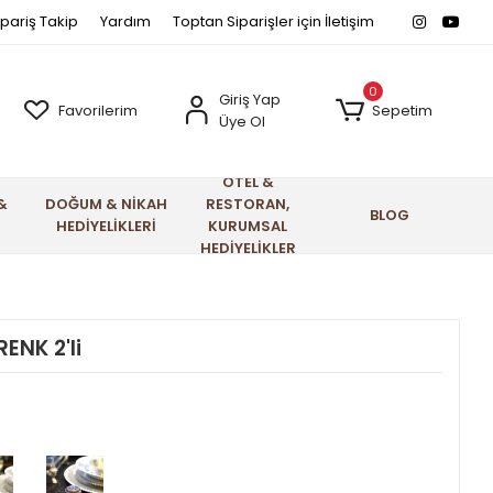
ipariş Takip
Yardım
Toptan Siparişler için İletişim
0
Giriş Yap
Favorilerim
Sepetim
Üye Ol
OTEL &
&
DOĞUM & NİKAH
RESTORAN,
BLOG
HEDİYELİKLERİ
KURUMSAL
HEDİYELİKLER
ENK 2'li