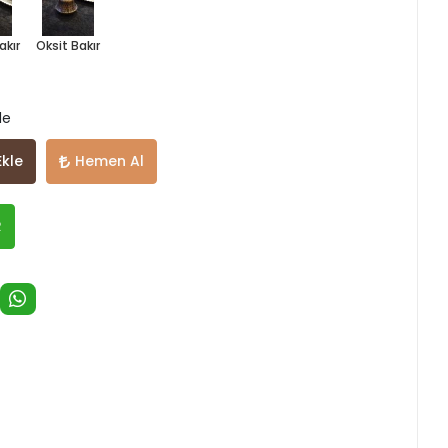
akır
Oksit Bakır
le
Ekle
Hemen Al
R