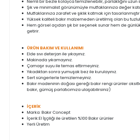
Nemli bir bezle kolayca temizlenebilir, parlaklığını uzun 
Şık ve minimalist görünümüyle mutfaklarınıza değer kata
Mutfaklarınıza zarafet ve şıklık katmak için tasarlanmıştır
Yüksek kaliteli bakır malzemeden üretilmiş olan bu tuzluk
Hem görsel açıdan şık bir seçenek sunar hem de günlük kul
getirir.
ÜRÜN BAKIM VE KULLANIMI
Elde sıvı deterjan ile yıkayınız.
Makinada yıkamayınız.
Çamaşır suyu ile temas ettirmeyiniz.
Yıkadıktan sonra yumuşak bez ile kurulayınız.
Sert süngerlerle temizlemeyiniz.
Bakır madeninin doğası gereği bakır rengi ürünler oksitl
bakır, gümüş parlatıcımıza ulaşabilirsiniz)
İÇERİK
Marka: Bakır Concept
İçerik:El İşçiliği ile üretilen %100 Bakır ürünler
Yerli Üretim