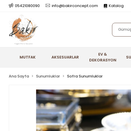
05421080090
info@bakirconcept.com
Katalog
EV &
MUTFAK
AKSESUARLAR
S
DEKORASYON
Ana Sayfa
Sunumluklar
Sofra Sunumluklar