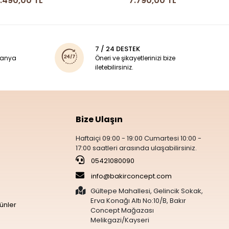
7.790,00 TL
7 / 24 DESTEK
panya
Öneri ve şikayetlerinizi bize
iletebilirsiniz.
Bize Ulaşın
Haftaiçi 09:00 - 19:00 Cumartesi 10:00 -
17:00 saatleri arasında ulaşabilirsiniz.
05421080090
info@bakirconcept.com
Gültepe Mahallesi, Gelincik Sokak,
Erva Konağı Altı No:10/B, Bakır
ünler
Concept Mağazası
Melikgazi/Kayseri