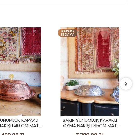
KARGO
BEDAVA
BAKIR SUNUMLUK OYMA
NAKIŞLI 40CM MAT KALAY RENK
8.490,00 TL
 SUNUMLUK KAPAKLI
NAKIŞLI 35CM MAT
KALAY RENK