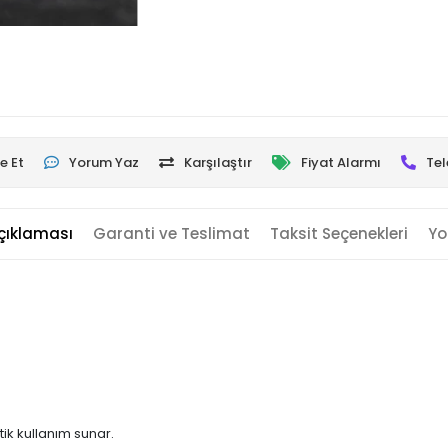
e Et
Yorum Yaz
Karşılaştır
Fiyat Alarmı
Tel
çıklaması
Garanti ve Teslimat
Taksit Seçenekleri
Yo
ik kullanım sunar.