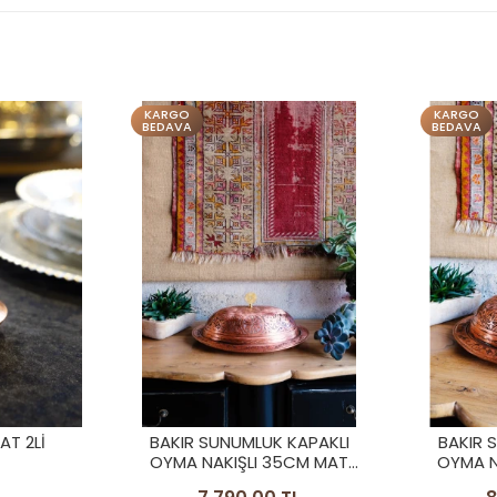
KARGO
KARGO
BEDAVA
BEDAVA
 KAPAKLI
BAKIR SUNUMLUK KAPAKLI
BAKIR
5CM MAT
OYMA NAKIŞLI 40 CM MAT
OYMA 
BAKIR