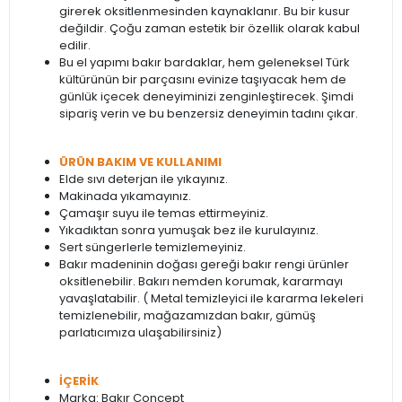
girerek oksitlenmesinden kaynaklanır. Bu bir kusur
değildir. Çoğu zaman estetik bir özellik olarak kabul
edilir.
Bu el yapımı bakır bardaklar, hem geleneksel Türk
kültürünün bir parçasını evinize taşıyacak hem de
günlük içecek deneyiminizi zenginleştirecek. Şimdi
sipariş verin ve bu benzersiz deneyimin tadını çıkar.
ÜRÜN BAKIM VE KULLANIMI
Elde sıvı deterjan ile yıkayınız.
Makinada yıkamayınız.
Çamaşır suyu ile temas ettirmeyiniz.
Yıkadıktan sonra yumuşak bez ile kurulayınız.
Sert süngerlerle temizlemeyiniz.
Bakır madeninin doğası gereği bakır rengi ürünler
oksitlenebilir. Bakırı nemden korumak, kararmayı
yavaşlatabilir. ( Metal temizleyici ile kararma lekeleri
temizlenebilir, mağazamızdan bakır, gümüş
parlatıcımıza ulaşabilirsiniz)
İÇERİK
Marka: Bakır Concept