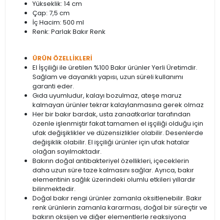
Yükseklik: 14 cm
Çap: 7,5 cm
İç Hacim: 500 ml
Renk: Parlak Bakır Renk
ÜRÜN ÖZELLİKLERİ
El İşçiliği ile üretilen %100 Bakır ürünler Yerli Üretimdir.
Sağlam ve dayanıklı yapısı, uzun süreli kullanımı
garanti eder.
Gıda uyumludur, kalayı bozulmaz, ateşe maruz
kalmayan ürünler tekrar kalaylanmasına gerek olmaz
Her bir bakır bardak, usta zanaatkarlar tarafından
özenle işlenmiştir fakat tamamen el işçiliği olduğu için
ufak değişiklikler ve düzensizlikler olabilir. Desenlerde
değişiklik olabilir. El işçiliği ürünler için ufak hatalar
olağan sayılmaktadır.
Bakırın doğal antibakteriyel özellikleri, içeceklerin
daha uzun süre taze kalmasını sağlar. Ayrıca, bakır
elementinin sağlık üzerindeki olumlu etkileri yıllardır
bilinmektedir.
Doğal bakır rengi ürünler zamanla oksitlenebilir. Bakır
renk ürünlerin zamanla kararması, doğal bir süreçtir ve
bakırın oksijen ve diğer elementlerle reaksiyona