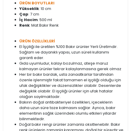
ÜRÜN BOYUTLARI
Yükseklik
: 10 cm
Çap
: 7 cm
İç Hacim
: 500 ml
Renk
: Mat Bakır Renk
ÜRÜN ÖZELLİKLERİ
El İşçiliği ile üretilen %100 Bakır ürünler Yerli Üretimdir.
Sağlam ve dayanıklı yapısı, uzun süreli kullanımı
garanti eder.
Gıda uyumludur, kalayı bozulmaz, ateşe maruz
kalmayan ürünler tekrar kalaylanmasına gerek olmaz
Her bir bakır bardak, usta zanaatkarlar tarafından
özenle işlenmiştir fakat tamamen el işçiliği olduğu için
ufak değişiklikler ve düzensizlikler olabilir. Desenlerde
değişiklik olabilir. El işçiliği ürünler için ufak hatalar
olağan sayılmaktadır.
Bakırın doğal antibakteriyel özellikleri, içeceklerin
daha uzun süre taze kalmasını sağlar. Ayrıca, bakır
elementinin sağlık üzerindeki olumlu etkileri yıllardır
bilinmektedir.
Doğal bakır rengi ürünler zamanla oksitlenebilir. Bakır
renk ürünlerin zamanla kararması, doğal bir süreçtir ve