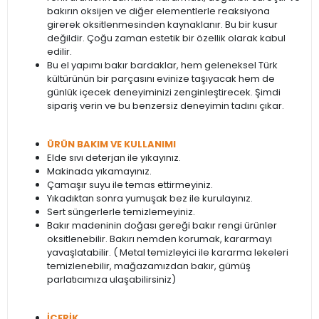
bakırın oksijen ve diğer elementlerle reaksiyona
girerek oksitlenmesinden kaynaklanır. Bu bir kusur
değildir. Çoğu zaman estetik bir özellik olarak kabul
edilir.
Bu el yapımı bakır bardaklar, hem geleneksel Türk
kültürünün bir parçasını evinize taşıyacak hem de
günlük içecek deneyiminizi zenginleştirecek. Şimdi
sipariş verin ve bu benzersiz deneyimin tadını çıkar.
ÜRÜN BAKIM VE KULLANIMI
Elde sıvı deterjan ile yıkayınız.
Makinada yıkamayınız.
Çamaşır suyu ile temas ettirmeyiniz.
Yıkadıktan sonra yumuşak bez ile kurulayınız.
Sert süngerlerle temizlemeyiniz.
Bakır madeninin doğası gereği bakır rengi ürünler
oksitlenebilir. Bakırı nemden korumak, kararmayı
yavaşlatabilir. ( Metal temizleyici ile kararma lekeleri
temizlenebilir, mağazamızdan bakır, gümüş
parlatıcımıza ulaşabilirsiniz)
İÇERİK