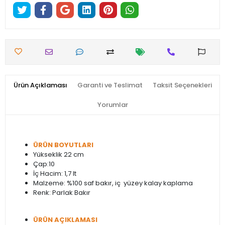
Ürün Açıklaması
Garanti ve Teslimat
Taksit Seçenekleri
Yorumlar
ÜRÜN BOYUTLARI
Yükseklik 22 cm
Çap:10
İç Hacim: 1,7 lt
Malzeme: %100 saf bakır, iç yüzey kalay kaplama
Renk: Parlak Bakır
ÜRÜN AÇIKLAMASI