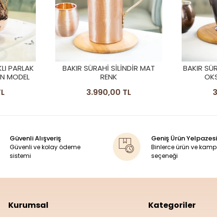
NDİR MAT
BAKIR SÜRAHİ ANTALYA MODEL
BAKIR SÜ
OKSİT RENK 2.5 LT
OYMA NA
TL
3.590,00 TL
7
Güvenli Alışveriş
Geniş Ürün Yelpazesi
Güvenli ve kolay ödeme
Binlerce ürün ve kam
sistemi
seçeneği
Kurumsal
Kategoriler