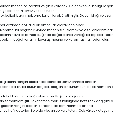
arken masanıza zarafet ve şıklık katacak. Geleneksel el işçiliği ile şeki
 içeceklerinizi temiz ve taze tutar.
sek kaliteli bakır malzeme kullanılarak üretilmiştir. Dayanıklılığı ve uzu
 her ortamda göz alıcı bir aksesuar olarak öne çıkar
emmel bir seçimdir. Ayrıca masanızı süslemek ve özel anlarınızı daha a
akırın hava ile temas ettiğinde doğal olarak verdiği bir tepkidir. Bakır
ç, bakırın doğal renginin koyulaşmasına ve kararmasına neden olur.
k gıdanın rengini alabilir. karbonat ile temizlenmesi önerilir.
ksitlenebilir bu bir kusur değildir, olağan bir durumdur. Bakırı nemd
 fakat kullanıma bağlı olarak matlaşma olağandır.
ni tamamlamıştır. Fakat ateşe maruz kaldığında hafif renk değişimi ol
gıdanın rengini alabilir. karbonat ile temizlenmesi önerilir.
r ve hafif deterjan ile elde yıkayın ve kuru tutun. Çok yüksek ateşe 