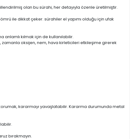
llendirilmiş olan bu sürahi, her detayıyla özenle üretilmiştir.
n ömrü ile dikkat çeker. sürahiler el yapımı olduğu için ufak
nlamlı kılmak için de kullanılabilir.
, zamanla oksijen, nem, hava kirleticileri etkileşime girerek
en korumak, kararmayı yavaşlatabilir. Kararma durumunda metal
abilir.
maruz bırakmayın.