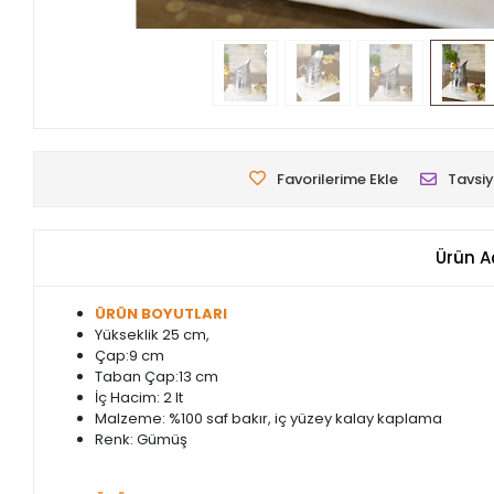
Favorilerime Ekle
Tavsiy
Ürün A
ÜRÜN BOYUTLARI
Yükseklik 25 cm,
Çap:9 cm
Taban Çap:13 cm
İç Hacim: 2 lt
Malzeme: %100 saf bakır, iç yüzey kalay kaplama
Renk: Gümüş