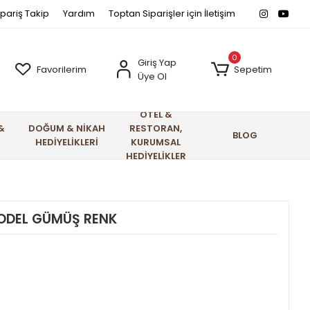
ipariş Takip
Yardım
Toptan Siparişler için İletişim
0
Giriş Yap
Favorilerim
Sepetim
Üye Ol
OTEL &
&
DOĞUM & NİKAH
RESTORAN,
BLOG
HEDİYELİKLERİ
KURUMSAL
HEDİYELİKLER
MODEL GÜMÜŞ RENK