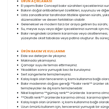
ÜRÜN AÇIKLAMASI
El yapımı Bakır Concept bakır sürahileri içeceklerinizi sun
Bakırın doğal antibakteriyel özellikleri, suyunuzu ve diğer
Usta zanaatkarlar tarafından titizlikle işlenen sürahi, yük
düzensizikler ve desen farklılıkları olabilir.
Geleneksel ve modern tarzı bir araya getiren bu sürahi,
Su, meyve suyu veya diğer içeceklerinizi sunmak için mük
Bakır rengindeki ürünlerin kararması veya oksitlenmesi, b
yüzeyinde oksit tabakası veya patina oluşturur. Bu süre
ÜRÜN BAKIM VE KULLANIMI
Elde sıvı deterjan ile yıkayınız.
Makinada yıkamayınız.
Çamaşır suyu ile temas ettirmeyiniz.
Yıkadıktan sonra yumuşak bez ile kurulayınız.
Sert süngerlerle temizlemeyiniz.
Kalay kaplı olan tencerenin iç kısmı kullanıma bağlı olara
Bakır madeninin doğası gereği **bakır renk** ürünler o
temizleyiciler ile dış kısmı temizlenebilir.
Nikel kaplama **gümüş renk** ürünlerde kararma olmaz
**Oksitli renk** ürünlerde kararma olmaz. kararma işlemi
Kalay kaplı olan ürünlerin iç kısmı kullanıma bağlı olarak 
Uzun ömürlü kullanım için, tencerenizi yumuşak bir sünge