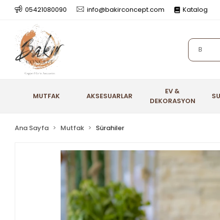
05421080090
info@bakirconcept.com
Katalog
EV &
MUTFAK
AKSESUARLAR
S
DEKORASYON
Ana Sayfa
Mutfak
Sürahiler