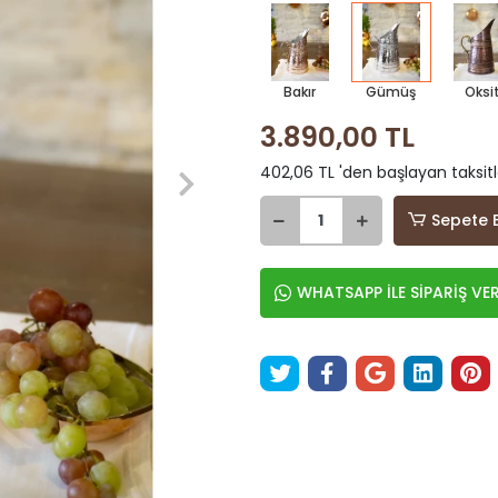
Bakır
Gümüş
Oksi
3.890,00 TL
402,06 TL 'den başlayan taksitl
Sepete 
WHATSAPP İLE SİPARİŞ VE