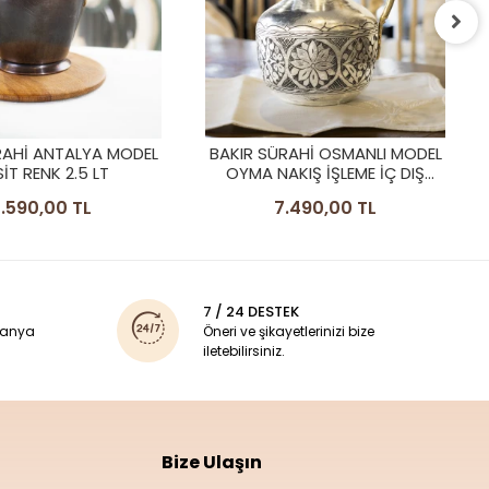
BAKIR SÜRAHİ İŞLEMELİ
OSMANLI MODEL MAT BAKIR
RENK
7.490,00 TL
RAHİ OSMANLI MODEL
KIŞ İŞLEME İÇ DIŞ
KALAYLI
.490,00 TL
7 / 24 DESTEK
panya
Öneri ve şikayetlerinizi bize
iletebilirsiniz.
Bize Ulaşın