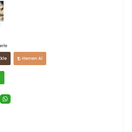
t
erle
Ekle
Hemen Al
R