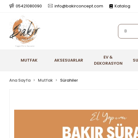
05421080090
info@bakirconcept.com
Katalog
EV &
MUTFAK
AKSESUARLAR
S
DEKORASYON
Ana Sayfa
Mutfak
Sürahiler