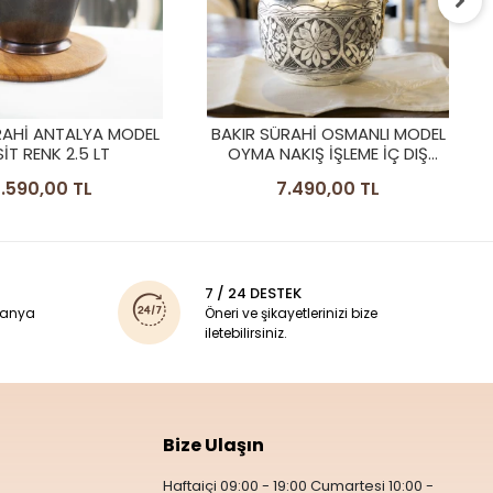
BAKIR SÜRAHİ İŞLEMELİ
OSMANLI MODEL MAT BAKIR
RENK
7.490,00 TL
RAHİ OSMANLI MODEL
KIŞ İŞLEME İÇ DIŞ
KALAYLI
.490,00 TL
7 / 24 DESTEK
panya
Öneri ve şikayetlerinizi bize
iletebilirsiniz.
Bize Ulaşın
Haftaiçi 09:00 - 19:00 Cumartesi 10:00 -