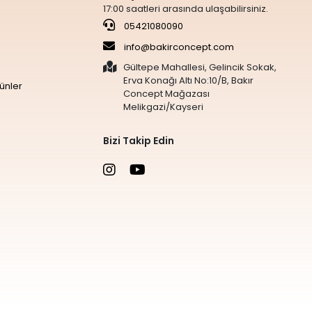
17:00 saatleri arasında ulaşabilirsiniz.
05421080090
info@bakirconcept.com
Gültepe Mahallesi, Gelincik Sokak,
Erva Konağı Altı No:10/B, Bakır
ünler
Concept Mağazası
Melikgazi/Kayseri
Bizi Takip Edin