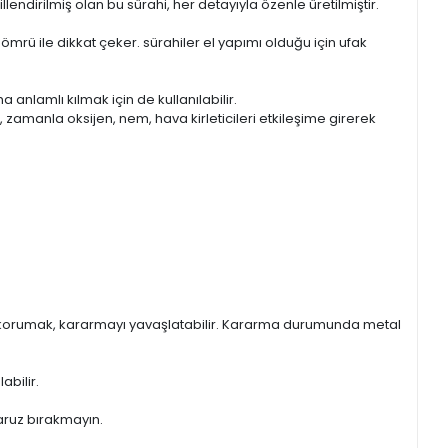
llendirilmiş olan bu sürahi, her detayıyla özenle üretilmiştir.
n ömrü ile dikkat çeker. sürahiler el yapımı olduğu için ufak
nlamlı kılmak için de kullanılabilir.
, zamanla oksijen, nem, hava kirleticileri etkileşime girerek
en korumak, kararmayı yavaşlatabilir. Kararma durumunda metal
abilir.
maruz bırakmayın.