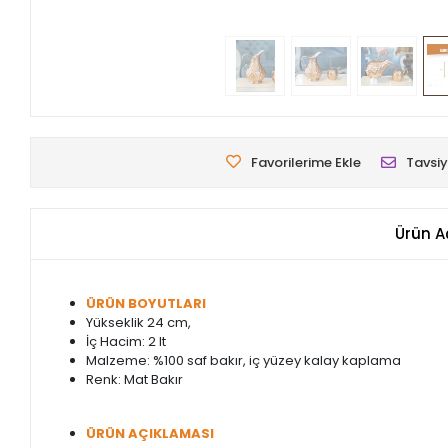
Favorilerime Ekle
Tavsiy
Ürün A
ÜRÜN BOYUTLARI
Yükseklik 24 cm,
İç Hacim: 2 lt
Malzeme: %100 saf bakır, iç yüzey kalay kaplama
Renk: Mat Bakır
ÜRÜN AÇIKLAMASI