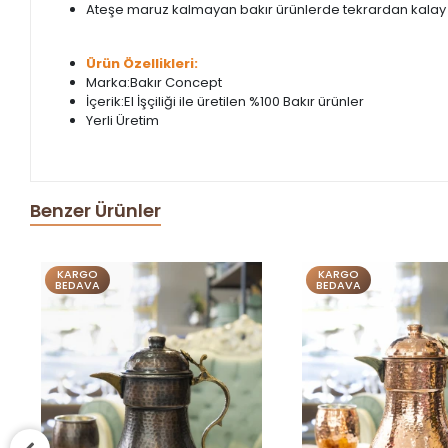
Ateşe maruz kalmayan bakır ürünlerde tekrardan kalay
Ürün Özellikleri:
Marka:Bakır Concept
İçerik:El İşçiliği ile üretilen %100 Bakır ürünler
Yerli Üretim
Benzer Ürünler
KARGO
KARGO
BEDAVA
BEDAVA