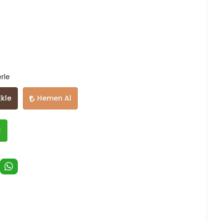
rle
Ekle
Hemen Al
R