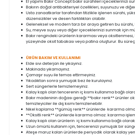
El yapımı Bakır Concept bakır sürahileri içeceklerinizi sun
Bakırın doğal antibakteriyel özellikleri, suyunuzu ve diğer
Usta zanaatkarlar tarafından titizlikle işlenen sürahi, yük
düzensizikler ve desen farklılıkları olabilir.
Geleneksel ve modern tarzı bir araya getiren bu sürahi,
Su, meyve suyu veya diğer içeceklerinizi sunmak için mük
Bakır rengindeki ürünlerin kararması veya oksitlenmesi, b
yüzeyinde oksit tabakası veya patina oluşturur. Bu süre
ÜRÜN BAKIM VE KULLANIMI
Elde sıvı deterjan ile yıkayınız.
Makinada yıkamayınız.
Çamaşır suyu ile temas ettirmeyiniz.
Yıkadıktan sonra yumuşak bez ile kurulayınız.
Sert süngerlerle temizlemeyiniz.
Kalay kaplı olan tencerenin iç kısmı kullanıma bağlı olara
Bakır madeninin doğası gereği **bakır renk** ürünler o
temizleyiciler ile dış kısmı temizlenebilir.
Nikel kaplama **gümüş renk** ürünlerde kararma olmaz
**Oksitli renk** ürünlerde kararma olmaz. kararma işlemi
Kalay kaplı olan ürünlerin iç kısmı kullanıma bağlı olarak 
Uzun ömürlü kullanım için, tencerenizi yumuşak bir sünge
Ateşe maruz kalan ürünlerde periyodik olarak kalay yenil