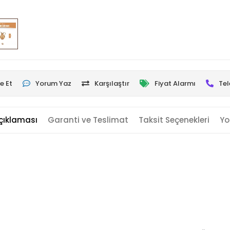
e Et
Yorum Yaz
Karşılaştır
Fiyat Alarmı
Tel
çıklaması
Garanti ve Teslimat
Taksit Seçenekleri
Yo