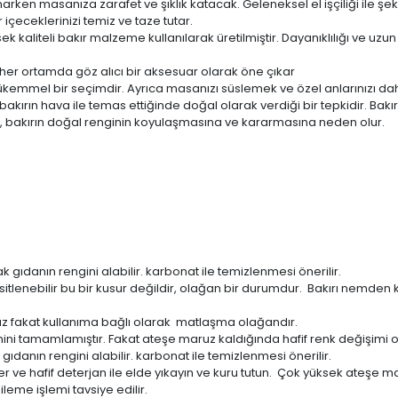
arken masanıza zarafet ve şıklık katacak. Geleneksel el işçiliği ile şeki
 içeceklerinizi temiz ve taze tutar.
sek kaliteli bakır malzeme kullanılarak üretilmiştir. Dayanıklılığı ve uzu
 her ortamda göz alıcı bir aksesuar olarak öne çıkar
emmel bir seçimdir. Ayrıca masanızı süslemek ve özel anlarınızı daha a
akırın hava ile temas ettiğinde doğal olarak verdiği bir tepkidir. Bakır
ç, bakırın doğal renginin koyulaşmasına ve kararmasına neden olur.
k gıdanın rengini alabilir. karbonat ile temizlenmesi önerilir.
ksitlenebilir bu bir kusur değildir, olağan bir durumdur. Bakırı nemd
 fakat kullanıma bağlı olarak matlaşma olağandır.
ni tamamlamıştır. Fakat ateşe maruz kaldığında hafif renk değişimi ol
gıdanın rengini alabilir. karbonat ile temizlenmesi önerilir.
r ve hafif deterjan ile elde yıkayın ve kuru tutun. Çok yüksek ateşe 
eme işlemi tavsiye edilir.