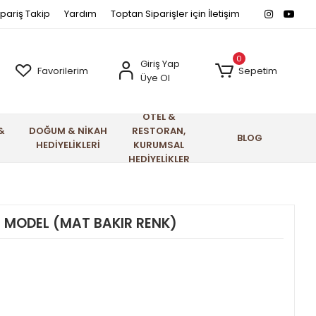
ipariş Takip
Yardım
Toptan Siparişler için İletişim
0
Giriş Yap
Favorilerim
Sepetim
Üye Ol
OTEL &
&
DOĞUM & NİKAH
RESTORAN,
BLOG
HEDİYELİKLERİ
KURUMSAL
HEDİYELİKLER
İ MODEL (MAT BAKIR RENK)