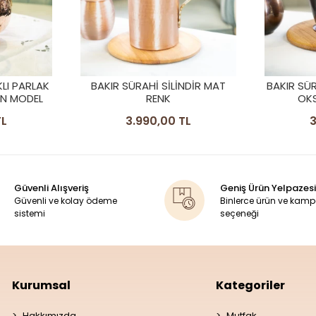
NDİR MAT
BAKIR SÜRAHİ ANTALYA MODEL
BAKIR SÜ
OKSİT RENK 2.5 LT
OYMA NA
TL
3.590,00 TL
7
Güvenli Alışveriş
Geniş Ürün Yelpazesi
Güvenli ve kolay ödeme
Binlerce ürün ve kam
sistemi
seçeneği
Kurumsal
Kategoriler
Hakkımızda
Mutfak