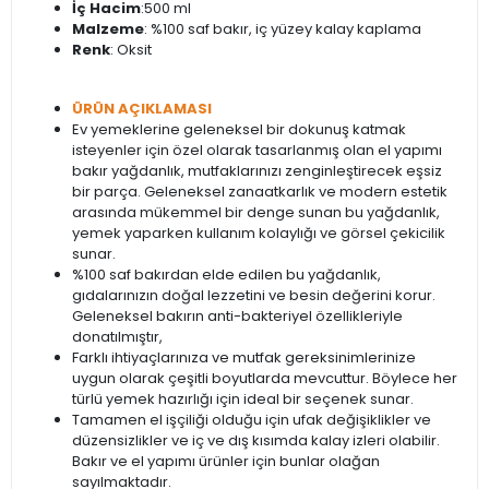
İç Hacim
:500 ml
Malzeme
: %100 saf bakır, iç yüzey kalay kaplama
Renk
: Oksit
ÜRÜN AÇIKLAMASI
Ev yemeklerine geleneksel bir dokunuş katmak
isteyenler için özel olarak tasarlanmış olan el yapımı
bakır yağdanlık, mutfaklarınızı zenginleştirecek eşsiz
bir parça. Geleneksel zanaatkarlık ve modern estetik
arasında mükemmel bir denge sunan bu yağdanlık,
yemek yaparken kullanım kolaylığı ve görsel çekicilik
sunar.
%100 saf bakırdan elde edilen bu yağdanlık,
gıdalarınızın doğal lezzetini ve besin değerini korur.
Geleneksel bakırın anti-bakteriyel özellikleriyle
donatılmıştır,
Farklı ihtiyaçlarınıza ve mutfak gereksinimlerinize
uygun olarak çeşitli boyutlarda mevcuttur. Böylece her
türlü yemek hazırlığı için ideal bir seçenek sunar.
Tamamen el işçiliği olduğu için ufak değişiklikler ve
düzensizlikler ve iç ve dış kısımda kalay izleri olabilir.
Bakır ve el yapımı ürünler için bunlar olağan
sayılmaktadır.