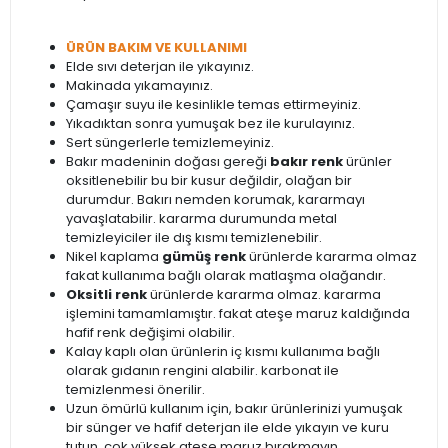
ÜRÜN BAKIM VE KULLANIMI
Elde sıvı deterjan ile yıkayınız.
Makinada yıkamayınız.
Çamaşır suyu ile kesinlikle temas ettirmeyiniz.
Yıkadıktan sonra yumuşak bez ile kurulayınız.
Sert süngerlerle temizlemeyiniz.
Bakır madeninin doğası gereği
bakır renk
ürünler
oksitlenebilir bu bir kusur değildir, olağan bir
durumdur. Bakırı nemden korumak, kararmayı
yavaşlatabilir. kararma durumunda metal
temizleyiciler ile dış kısmı temizlenebilir.
Nikel kaplama
gümüş renk
ürünlerde kararma olmaz
fakat kullanıma bağlı olarak matlaşma olağandır.
Oksitli renk
ürünlerde kararma olmaz. kararma
işlemini tamamlamıştır. fakat ateşe maruz kaldığında
hafif renk değişimi olabilir.
Kalay kaplı olan ürünlerin iç kısmı kullanıma bağlı
olarak gıdanın rengini alabilir. karbonat ile
temizlenmesi önerilir.
Uzun ömürlü kullanım için, bakır ürünlerinizi yumuşak
bir sünger ve hafif deterjan ile elde yıkayın ve kuru
tutun. çok yüksek ateşe maruz bırakmayın.