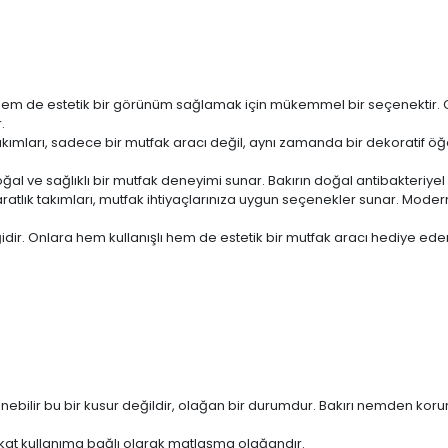
el hem de estetik bir görünüm sağlamak için mükemmel bir seçenektir
.
takımları, sadece bir mutfak aracı değil, aynı zamanda bir dekoratif öğ
al ve sağlıklı bir mutfak deneyimi sunar. Bakırın doğal antibakteriyel öz
atlık takımları, mutfak ihtiyaçlarınıza uygun seçenekler sunar. Modern
idir. Onlara hem kullanışlı hem de estetik bir mutfak aracı hediye ede
enebilir bu bir kusur değildir, olağan bir durumdur. Bakırı nemden k
at kullanıma bağlı olarak matlaşma olağandır.