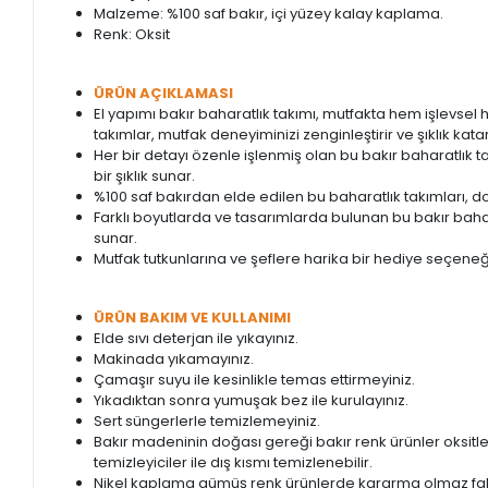
Malzeme: %100 saf bakır, içi yüzey kalay kaplama.
Renk: Oksit
ÜRÜN AÇIKLAMASI
El yapımı bakır baharatlık takımı, mutfakta hem işlevs
takımlar, mutfak deneyiminizi zenginleştirir ve şıklık katar
Her bir detayı özenle işlenmiş olan bu bakır baharatlık 
bir şıklık sunar.
%100 saf bakırdan elde edilen bu baharatlık takımları, doğ
Farklı boyutlarda ve tasarımlarda bulunan bu bakır bahar
sunar.
Mutfak tutkunlarına ve şeflere harika bir hediye seçeneğ
ÜRÜN BAKIM VE KULLANIMI
Elde sıvı deterjan ile yıkayınız.
Makinada yıkamayınız.
Çamaşır suyu ile kesinlikle temas ettirmeyiniz.
Yıkadıktan sonra yumuşak bez ile kurulayınız.
Sert süngerlerle temizlemeyiniz.
Bakır madeninin doğası gereği bakır renk ürünler oksitl
temizleyiciler ile dış kısmı temizlenebilir.
Nikel kaplama gümüş renk ürünlerde kararma olmaz fak