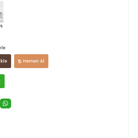
ş
rle
Ekle
Hemen Al
R