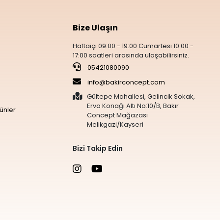
Bize Ulaşın
Haftaiçi 09:00 - 19:00 Cumartesi 10:00 -
17:00 saatleri arasında ulaşabilirsiniz.
05421080090
info@bakirconcept.com
Gültepe Mahallesi, Gelincik Sokak,
Erva Konağı Altı No:10/B, Bakır
ünler
Concept Mağazası
Melikgazi/Kayseri
Bizi Takip Edin