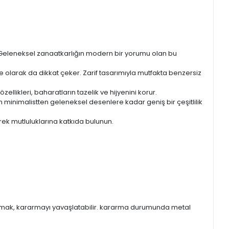
. Geleneksel zanaatkarlığın modern bir yorumu olan bu
e olarak da dikkat çeker. Zarif tasarımıyla mutfakta benzersiz
ellikleri, baharatların tazelik ve hijyenini korur.
 minimalistten geleneksel desenlere kadar geniş bir çeşitlilik
rek mutluluklarına katkıda bulunun.
orumak, kararmayı yavaşlatabilir. kararma durumunda metal