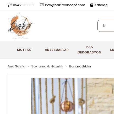
05421080090
info@bakirconcept.com
Katalog
EV &
MUTFAK
AKSESUARLAR
S
DEKORASYON
Ana Sayfa
Saklama & Hazırlık
Baharatlıklar