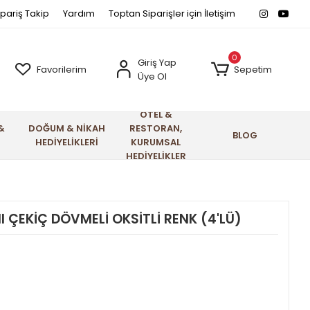
ipariş Takip
Yardım
Toptan Siparişler için İletişim
0
Giriş Yap
Favorilerim
Sepetim
Üye Ol
OTEL &
&
DOĞUM & NİKAH
RESTORAN,
BLOG
HEDİYELİKLERİ
KURUMSAL
HEDİYELİKLER
 ÇEKİÇ DÖVMELİ OKSİTLİ RENK (4'LÜ)