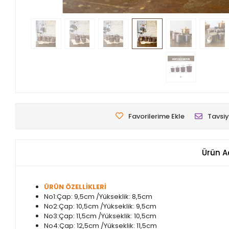
Favorilerime Ekle
Tavsiy
Ürün A
ÜRÜN ÖZELLİKLERİ
No1:Çap: 9,5cm /Yükseklik: 8,5cm
No2:Çap:
10,5
cm /
Yükseklik
: 9,5cm
No3:Çap: 11,5cm /
Yükseklik
: 10,5cm
No4:Çap: 12,5cm /Yükseklik: 11,5cm