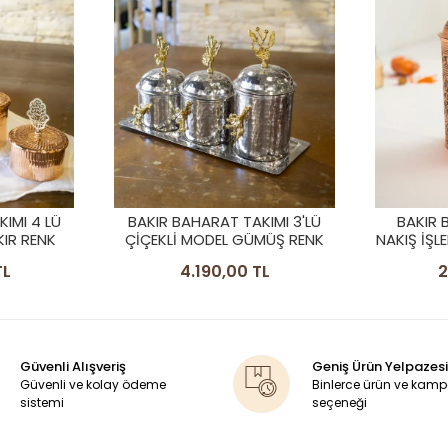
IMI 3'LÜ
BAKIR BAHARATLIK OYMA
BAKIR 
MÜŞ RENK
NAKIŞ İŞLEME UZUN MODEL MAT
DÖVME G
BAKIR RENK TEK ADET
TL
2.490,00 TL
Güvenli Alışveriş
Geniş Ürün Yelpazesi
Güvenli ve kolay ödeme
Binlerce ürün ve kam
sistemi
seçeneği