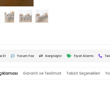
e Et
Yorum Yaz
Karşılaştır
Fiyat Alarmı
Tel
çıklaması
Garanti ve Teslimat
Taksit Seçenekleri
Yo