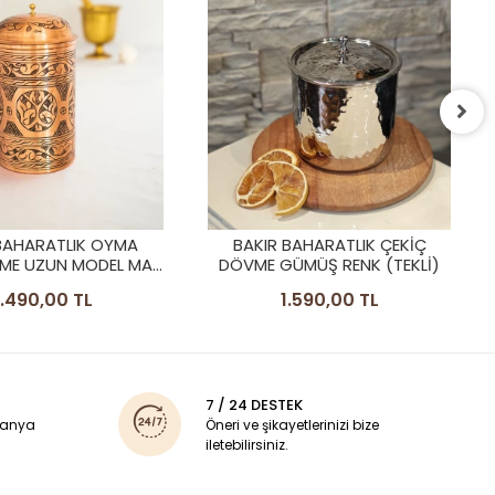
BAKIR BAHARAT TAKIMI 4 LÜ
TIRTIKLI MODEL GÜMÜŞ RENK
4.990,00 TL
BAHARATLIK ÇEKİÇ
ÜMÜŞ RENK (TEKLİ)
1.590,00 TL
7 / 24 DESTEK
panya
Öneri ve şikayetlerinizi bize
iletebilirsiniz.